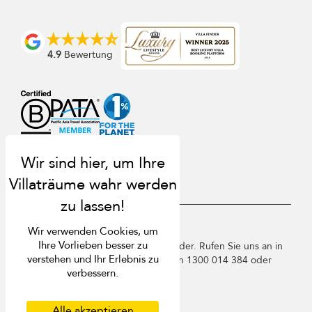
4.9
Bewertung
USD $
de Deutsch
Wir verwenden Cookies, um
Ihre Vorlieben besser zu
Copyright © 2026 Sri Lanka Villa Finder. Rufen Sie uns an in
verstehen und Ihr Erlebnis zu
Singapur +65 3105 1190 / Australien 1300 014 384 oder
verbessern.
+61 2 9191 7419.
Nutzungsbedingungen
Datenschutzbestimmungen
Alle akzeptieren