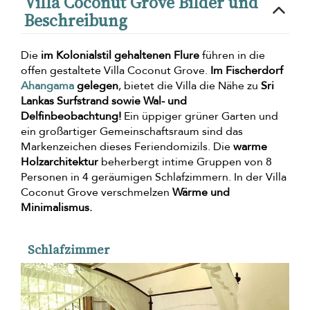
Villa Coconut Grove Bilder und
Beschreibung
Die
im Kolonialstil gehaltenen Flure
führen in die
offen gestaltete Villa Coconut Grove.
Im Fischerdorf
Ahangama
gelegen
, bietet die Villa die Nähe zu
Sri
Lankas Surfstrand sowie Wal- und
Delfinbeobachtung!
Ein üppiger grüner Garten und
ein großartiger Gemeinschaftsraum sind das
Markenzeichen dieses Feriendomizils. Die
warme
Holzarchitektur
beherbergt intime Gruppen von 8
Personen in 4 geräumigen Schlafzimmern. In der Villa
Coconut Grove verschmelzen
Wärme und
Minimalismus.
Schlafzimmer