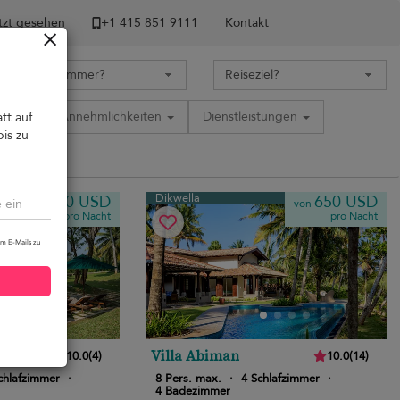
tzt gesehen
+1 ​415 851 9111
Kontakt
tion
Annehmlichkeiten
Dienstleistungen
tt auf
bis zu
Dikwella
900 USD
650 USD
von
von
pro Nacht
pro Nacht
um E-Mails zu
l
Villa Abiman
10.0
(
4
)
10.0
(
14
)
chlafzimmer
·
8 Pers. max.
·
4 Schlafzimmer
·
4 Badezimmer