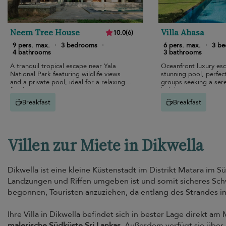
Neem Tree House
Villa Ahasa
10.0
(
6
)
9 pers. max.
·
3 bedrooms
·
6 pers. max.
·
3 b
4 bathrooms
3 bathrooms
A tranquil tropical escape near Yala
Oceanfront luxury es
National Park featuring wildlife views
stunning pool, perfect
and a private pool, ideal for a relaxing
groups seeking a sere
family retreat in nature.
holiday.
Breakfast
Breakfast
Villen zur Miete in Dikwella
Dikwella ist eine kleine Küstenstadt im Distrikt Matara im Sü
Landzungen und Riffen umgeben ist und somit sicheres Schw
begonnen, Touristen anzuziehen, da entlang des Strandes 
Ihre Villa in Dikwella befindet sich in bester Lage direkt a
malerische Südküste Sri Lankas
. Außerdem verfügt sie über