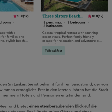
Three Sisters Beach
10.0
(
12
)
10.0
(
12
)
House
edrooms
·
8 pers. max.
·
3 bedrooms
·
3 bathrooms
cape with a
Coastal tropical retreat with stunning
 for families and
ocean views. Perfect family-friendly
ne, stylish beach
escape for relaxation and adventure by
the beach.
Breakfast
den Sri Lankas. Sie ist bekannt für ihren Sandstrand, der von
immen ermöglicht. Erst in den letzten Jahren hat die Stadt
immer mehr Hotels und Pensionen entstanden sind.
m Meer und bietet
einen atemberaubenden Blick auf die
 einen eigenen Pool, üppig grüne Gärten und einen