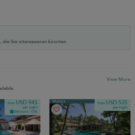
 die Sie interessieren könnten.
View More
ilable.
Matara
USD 945
USD 535
from
from
per night
per night
Discount -10%