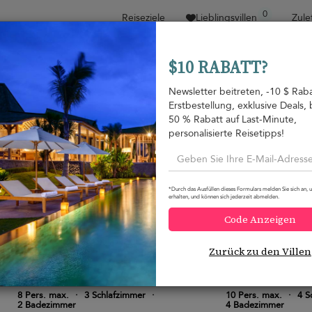
0
Reiseziele
Lieblingsvillen
Zule
$10 RABATT?
Sortieren nach
Preisspanne
Kollektionen
Loca
Newsletter beitreten, -10 $ Raba
Erstbestellung, exklusive Deals, 
Familien-Specials
Property type
50 % Rabatt auf Last-Minute,
personalisierte Reisetipps!
Dikwella
Dikwella
388 USD
von
pro Nacht
*Durch das Ausfüllen dieses Formulars melden Sie sich an, 
erhalten, und können sich jederzeit abmelden.
Code Anzeigen
Zurück zu den Villen
Stow House
Villa Mimosa Hil
10.0
(
3
)
8 Pers. max.
·
3 Schlafzimmer
·
10 Pers. max.
·
4 S
2 Badezimmer
4 Badezimmer