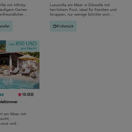
la mit Infinity-
Luxusvilla am Meer in Dikwella mit
läufigem Garten
herrlichem Pool, ideal für Familien und
ienfreundlicher
Gruppen, nur wenige Schritte vom
schönen Strand entfernt.
ansfer
Frühstück
850 USD
von
pro Nacht
se
10.0
(
3
)
hlafzimmer
·
rt am Meer mit
sicht,
Luxus und
ruhigen Stränden.