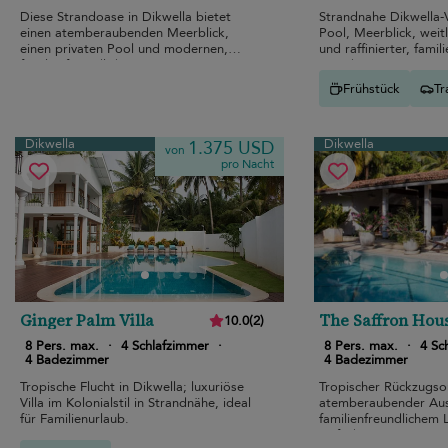
Diese Strandoase in Dikwella bietet
Strandnahe Dikwella-Vil
einen atemberaubenden Meerblick,
Pool, Meerblick, weit
einen privaten Pool und modernen,
und raffinierter, famil
familienfreundlichen Luxus.
Einrichtung.
Frühstück
Tr
Dikwella
Dikwella
1.375 USD
von
pro Nacht
Ginger Palm Villa
The Saffron Hou
10.0
(
2
)
8 Pers. max.
·
4 Schlafzimmer
·
8 Pers. max.
·
4 Sc
4 Badezimmer
4 Badezimmer
Tropische Flucht in Dikwella; luxuriöse
Tropischer Rückzugso
Villa im Kolonialstil in Strandnähe, ideal
atemberaubender Aus
für Familienurlaub.
familienfreundlichem 
einfachem Zugang zu 