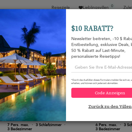
0
Reiseziele
Lieblingsvillen
Zule
$10 RABATT?
Sortieren nach
Preisspanne
Kollektionen
Loca
Newsletter beitreten, -10 $ Raba
Erstbestellung, exklusive Deals, 
Familien-Specials
Property type
50 % Rabatt auf Last-Minute,
personalisierte Reisetipps!
Tangalle
Tangalle
375 USD
von
pro Nacht
*Durch das Ausfüllen dieses Formulars melden Sie sich an, 
erhalten, und können sich jederzeit abmelden.
Code Anzeigen
Zurück zu den Villen
Ranna Beach House
Walatta House
10.0
(
5
)
7 Pers. max.
·
3 Schlafzimmer
·
6 Pers. max.
·
3 Sc
3 Badezimmer
3 Badezimmer