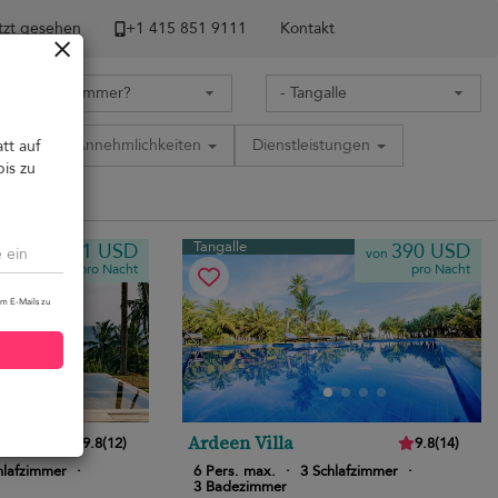
tzt gesehen
+1 ​415 851 9111
Kontakt
tion
Annehmlichkeiten
Dienstleistungen
tt auf
bis zu
Tangalle
551 USD
390 USD
von
von
pro Nacht
pro Nacht
um E-Mails zu
Ardeen Villa
9.8
(
12
)
9.8
(
14
)
hlafzimmer
·
6 Pers. max.
·
3 Schlafzimmer
·
3 Badezimmer