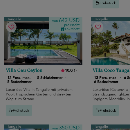
Dschungel.
Frühstück
Tangalle
Tangalle
643 USD
von
pro Nacht
15-Rabatt
Villa Ceu Ceylon
Villa Coco Tanga
10.0
(
1
)
12 Pers. max.
·
5 Schlafzimmer
·
13 Pers. max.
·
6 S
5 Badezimmer
6 Badezimmer
Luxuriöse Villa in Tangalle mit privatem
Luxuriöse Küstenvilla
Pool, tropischem Garten und direktem
Strandzugang, glitze
Weg zum Strand.
üppigem Meerblick in 
für Familienausflüge.
Frühstück
Frühstück
Tangalle
Tangalle
350 USD
von