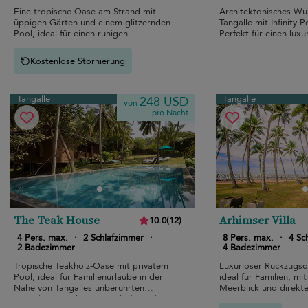
Eine tropische Oase am Strand mit
Architektonisches Wu
üppigen Gärten und einem glitzernden
Tangalle mit Infinity-
Pool, ideal für einen ruhigen
Perfekt für einen luxu
Familienurlaub direkt am goldenen
Familienurlaub in Str
Sandstrand.
Kostenlose Stornierung
Tangalle
Tangalle
248 USD
von
pro Nacht
The Teak House
Arhimser Villa
10.0
(
12
)
4 Pers. max.
·
2 Schlafzimmer
·
8 Pers. max.
·
4 Sc
2 Badezimmer
4 Badezimmer
Tropische Teakholz-Oase mit privatem
Luxuriöser Rückzugso
Pool, ideal für Familienurlaube in der
ideal für Familien, 
Nähe von Tangalles unberührten
Meerblick und direkt
Stränden. Eine luxuriöse Flucht in den
Ranna.