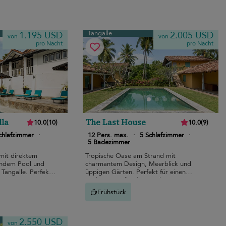
Tangalle
1.195 USD
2.005 USD
von
von
pro Nacht
pro Nacht
lla
The Last House
10.0
(
10
)
10.0
(
9
)
chlafzimmer
·
12 Pers. max.
·
5 Schlafzimmer
·
5 Badezimmer
 mit direktem
Tropische Oase am Strand mit
rndem Pool und
charmantem Design, Meerblick und
Tangalle. Perfekt
üppigen Gärten. Perfekt für einen
Rückzugsort für die Familie.
Frühstück
2.550 USD
von