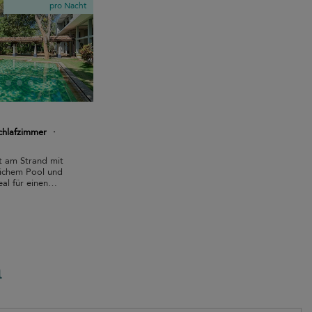
pro Nacht
chlafzimmer
·
t am Strand mit
lichem Pool und
eal für einen
n