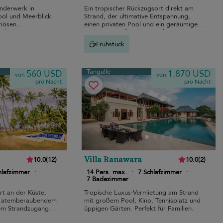
nderwerk in
Ein tropischer Rückzugsort direkt am
Pool und Meerblick.
Strand, der ultimative Entspannung,
riösen
einen privaten Pool und ein geräumiges
andnähe.
Wohnzimmer für einen perfekten
Familienurlaub bietet.
Frühstück
Tangalle
560 USD
1.870 USD
von
von
pro Nacht
pro Nacht
Villa Ranawara
10.0
(
12
)
10.0
(
2
)
hlafzimmer
·
14 Pers. max.
·
7 Schlafzimmer
·
7 Badezimmer
rt an der Küste,
Tropische Luxus-Vermietung am Strand
mit atemberaubendem
mit großem Pool, Kino, Tennisplatz und
em Strandzugang in
üppigen Gärten. Perfekt für Familien.