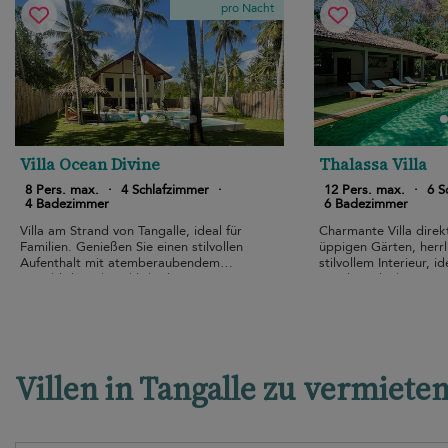
pro Nacht
Villa Ocean Divine
Thalassa Villa
8 Pers. max.
·
4 Schlafzimmer
·
12 Pers. max.
·
6 S
4 Badezimmer
6 Badezimmer
Villa am Strand von Tangalle, ideal für
Charmante Villa direk
Familien. Genießen Sie einen stilvollen
üppigen Gärten, herr
Aufenthalt mit atemberaubendem
stilvollem Interieur, id
Meerblick und reichlich Platz.
Familienurlaub.
Villen in Tangalle zu vermiete