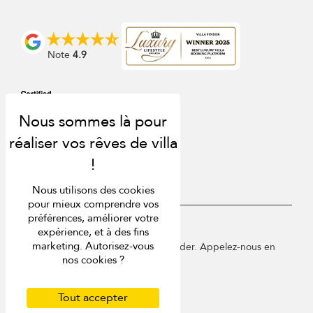
Note
4.9
Nous utilisons des cookies
pour mieux comprendre vos
préférences, améliorer votre
USD $
fr Français
expérience, et à des fins
marketing. Autorisez-vous
Copyright © 2026 Sri Lanka Villa Finder. Appelez-nous en
nos cookies ?
France au 01 78 90 04 96.
Conditions d'utilisation
Politique de confidentialité
Tout accepter
Cookies