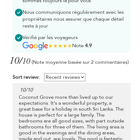
sommes toujours là pour vous
Nous communiquons régulièrement avec les
propriétaires nous assurer que chaque détail
reste à jour
Vérifié par les voyageurs
Note
4.9
10/
10
(Note moyenne basée sur 2 commentaires)
Sort review:
10
/
10
Coconut Grove more than lived up to our
expectations. It's a wonderful property, a
great base for a holiday in south Sri Lanka. The
house is perfect for a large family. The
bedrooms are all good sizes, with part outside
bathrooms for three of them. The living area is
good in the evenings and the dining areas,
inside and out, are lovely. The pool is fantastic