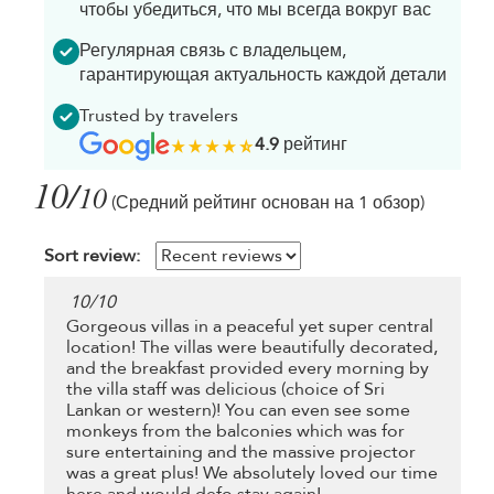
чтобы убедиться, что мы всегда вокруг вас
Регулярная связь с владельцем,
гарантирующая актуальность каждой детали
Trusted by travelers
4.9
рейтинг
10/
10
(Средний рейтинг основан на 1 обзор)
Sort review:
10
/
10
Gorgeous villas in a peaceful yet super central
location! The villas were beautifully decorated,
and the breakfast provided every morning by
the villa staff was delicious (choice of Sri
Lankan or western)! You can even see some
monkeys from the balconies which was for
sure entertaining and the massive projector
was a great plus! We absolutely loved our time
here and would defo stay again!