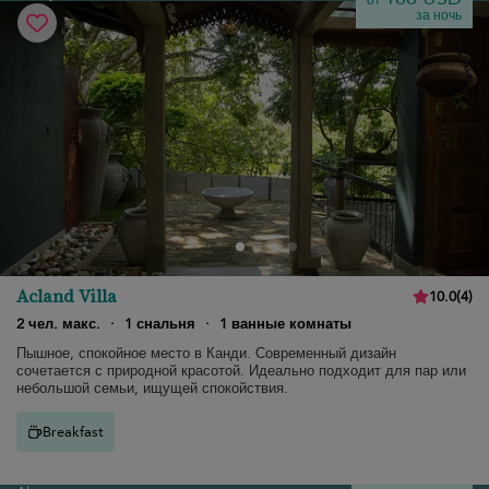
от
за ночь
Acland Villa
10.0
(
4
)
2 чел. макс.
·
1 снальня
·
1 ванные комнаты
Пышное, спокойное место в Канди. Современный дизайн
сочетается с природной красотой. Идеально подходит для пар или
небольшой семьи, ищущей спокойствия.
Breakfast