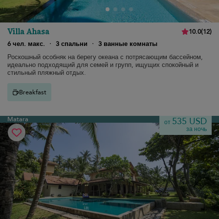
Villa Ahasa
10.0
(
12
)
6 чел. макс.
·
3 спальни
·
3 ванные комнаты
Роскошный особняк на берегу океана с потрясающим бассейном,
идеально подходящий для семей и групп, ищущих спокойный и
стильный пляжный отдых.
Breakfast
Matara
535 USD
от
за ночь