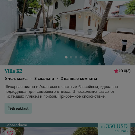
Villa K2
10.0
(
3
)
6 чел. макс.
·
3 спальни
·
2 ванные комнаты
Шикарная вилла в Ахангаме с частным бассейном, идеально
подходящая для семейного отдыха. В нескольких шагах от
чистейших пляжей и прибоя. Прибрежное спокойствие.
Breakfast
Habaraduwa
350 USD
от
за ночь