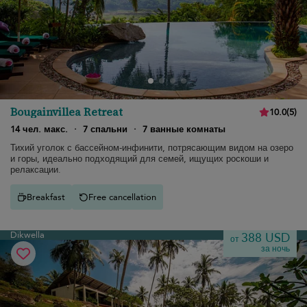
Bougainvillea Retreat
10.0
(
5
)
14 чел. макс.
·
7 спальни
·
7 ванные комнаты
Тихий уголок с бассейном-инфинити, потрясающим видом на озеро
и горы, идеально подходящий для семей, ищущих роскоши и
релаксации.
Breakfast
Free cancellation
Dikwella
388 USD
от
за ночь