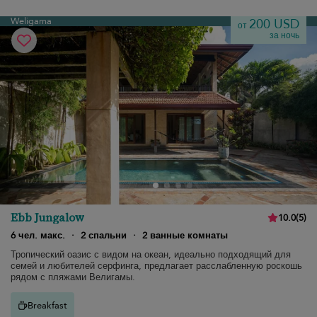
Weligama
200 USD
от
за ночь
Ebb Jungalow
10.0
(
5
)
6 чел. макс.
·
2 спальни
·
2 ванные комнаты
Тропический оазис с видом на океан, идеально подходящий для
семей и любителей серфинга, предлагает расслабленную роскошь
рядом с пляжами Велигамы.
Breakfast