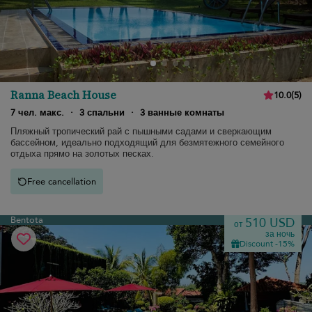
Ranna Beach House
10.0
(
5
)
7 чел. макс.
·
3 спальни
·
3 ванные комнаты
Пляжный тропический рай с пышными садами и сверкающим
бассейном, идеально подходящий для безмятежного семейного
отдыха прямо на золотых песках.
Free cancellation
Bentota
510 USD
от
за ночь
Discount -15%