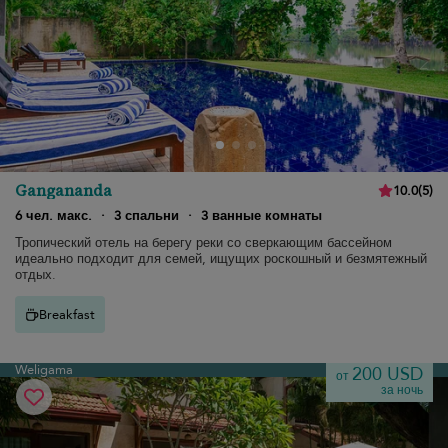
Gangananda
10.0
(
5
)
6 чел. макс.
·
3 спальни
·
3 ванные комнаты
Тропический отель на берегу реки со сверкающим бассейном
идеально подходит для семей, ищущих роскошный и безмятежный
отдых.
Breakfast
Weligama
200 USD
от
за ночь