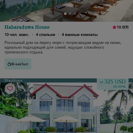
Habaraduwa House
10.0
(
9
)
10 чел. макс.
·
4 спальни
·
4 ванные комнаты
Роскошный дом на берегу моря с потрясающим видом на океан,
идеально подходящий для семей, ищущих спокойного
тропического отдыха.
Breakfast
Wadduwa
325 USD
от
за ночь