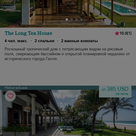
The Long Tea House
10.0
(
1
)
4 чел. макс.
·
2 спальни
·
2 ванные комнаты
Роскошный тропический дом с потрясающим видом на рисовые
поля, сверкающим бассейном и открытой планировкой недалеко от
исторического города Галле.
Habaraduwa
385 USD
от
за ночь