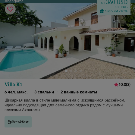
Ahangama
360 USD
от
за ночь
Discount -10%
Villa K1
10.0
(
3
)
6 чел. макс.
·
3 спальни
·
2 ванные комнаты
Шикарная вилла в стиле минимализма с искрящимся бассейном,
идеально подходящая для семейного отдыха рядом с лучшими
пляжами Ахангамы.
Breakfast