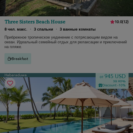
Three Sisters Beach House
10.0
(
12
)
8 чел. макс.
·
3 спальни
·
3 ванные комнаты
Прибрежное тропическое уединение с потрясающим видом на
океан. Идеальный семейный отдых для релаксации и приключений
на пляже.
Breakfast
Habaraduwa
945 USD
от
за ночь
Discount -10%