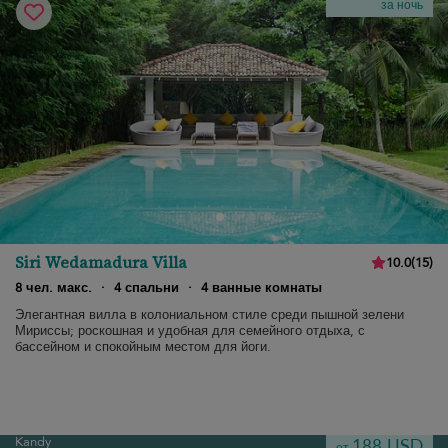
за ночь
Siri Wedamadura Villa
10.0
(
15
)
8 чел. макс.
·
4 спальни
·
4 ванные комнаты
Элегантная вилла в колониальном стиле среди пышной зелени
Мириссы; роскошная и удобная для семейного отдыха, с
бассейном и спокойным местом для йоги.
Kandy
188 USD