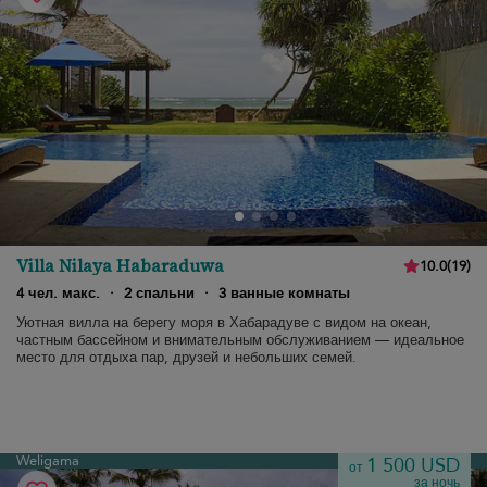
Villa Nilaya Habaraduwa
10.0
(
19
)
4 чел. макс.
·
2 спальни
·
3 ванные комнаты
Уютная вилла на берегу моря в Хабарадуве с видом на океан,
частным бассейном и внимательным обслуживанием — идеальное
место для отдыха пар, друзей и небольших семей.
Weligama
1 500 USD
от
за ночь