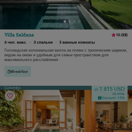
Villa Saldana
10.0
(
8
)
6 чел. макс.
·
3 спальни
·
3 ванные комнаты
Голландская колониальная вилла на пляже с тропическим шармом,
видом на океан и удобным для семьи пространством для
максимального расслабления
Breakfast
Colombo
1 815 USD
от
за ночь
Discount -15%