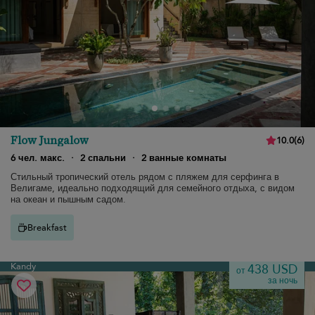
Flow Jungalow
10.0
(
6
)
6 чел. макс.
·
2 спальни
·
2 ванные комнаты
Стильный тропический отель рядом с пляжем для серфинга в
Велигаме, идеально подходящий для семейного отдыха, с видом
на океан и пышным садом.
Breakfast
Kandy
438 USD
от
за ночь