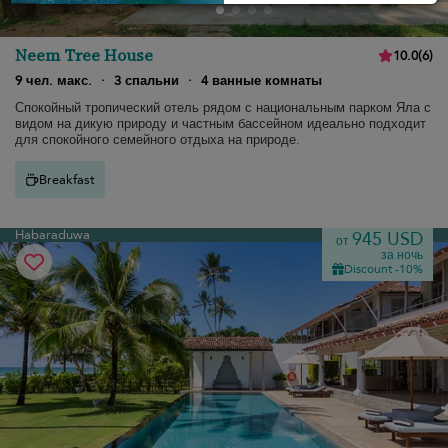
Neem Tree House
10.0
(
6
)
9 чел. макс.
·
3 спальни
·
4 ванные комнаты
Спокойный тропический отель рядом с национальным парком Яла с
видом на дикую природу и частным бассейном идеально подходит
для спокойного семейного отдыха на природе.
Breakfast
Habaraduwa
945 USD
от
за ночь
Discount -10%