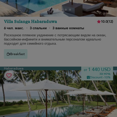
Villa Sulanga Habaraduwa
10.0
(
12
)
6 чел. макс.
·
3 спальни
·
3 ванные комнаты
Роскошное пляжное уединение с потрясающим видом на океан,
бассейном-инфинити и внимательным персоналом идеально
подходит для семейного отдыха.
Breakfast
Habaraduwa
1 440 USD
от
за ночь
Discount -10%