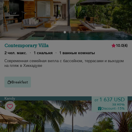
Contemporary Villa
10.0
(
4
)
2 чел. макс.
·
1 снальня
·
1 ванные комнаты
Современная семейная вилла с бассейном, террасами и выходом
на пляж в Хиккадуве
Breakfast
Kandy
1 637 USD
от
за ночь
Discount -15%