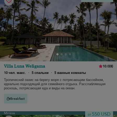
Villa Luna Weligama
10.0
(
8
)
10 чел. макс.
·
5 спальни
·
5 ванные комнаты
Тропический оазис на берегу моря с потрясающим бассейном,
идеально подходящий для семейного отдыха. Расслабляющая
роскошь, потрясающая еда и виды на океан.
Breakfast
Mirissa
550 USD
от