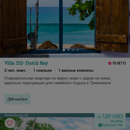
Villa 252- Dutch Bay
10.0
(
11
)
2 чел. макс.
·
1 снальня
·
1 ванные комнаты
Очаровательная квартира на берегу моря с видом на океан,
идеально подходящая для семейного отдыха в Тринкомали.
Breakfast
Ambalangoda
129 USD
от
за ночь
Discount -5%