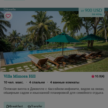
Dikwella
900 USD
от
за ночь
Villa Mimosa Hill
10.0
(
4
)
10 чел. макс.
·
4 спальни
·
4 ванные комнаты
Пляжная вилла в Диквелле с бассейном-инфинити, видом на океан,
обширным садом и изысканной планировкой для семейного отдыха.
Breakfast
Transfer