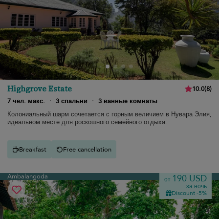
Highgrove Estate
10.0
(
8
)
7 чел. макс.
·
3 спальни
·
3 ванные комнаты
Колониальный шарм сочетается с горным величием в Нувара Элия,
идеальном месте для роскошного семейного отдыха.
Breakfast
Free cancellation
Ambalangoda
190 USD
от
за ночь
Discount -5%