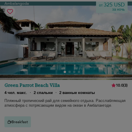
Ambalangoda
325 USD
от
за ночь
Green Parrot Beach Villa
10.0
(
3
)
4 чел. макс.
·
2 спальни
·
2 ванные комнаты
Пляжный тропический рай для семейного отдыха. Расслабляющая
атмосфера с потрясающим видом на океан в Амбалангоде.
Breakfast