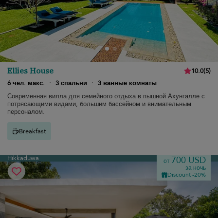
Ellies House
10.0
(
5
)
6 чел. макс.
·
3 спальни
·
3 ванные комнаты
Современная вилла для семейного отдыха в пышной Ахунгалле с
потрясающими видами, большим бассейном и внимательным
персоналом.
Breakfast
Hikkaduwa
700 USD
от
за ночь
Discount -20%