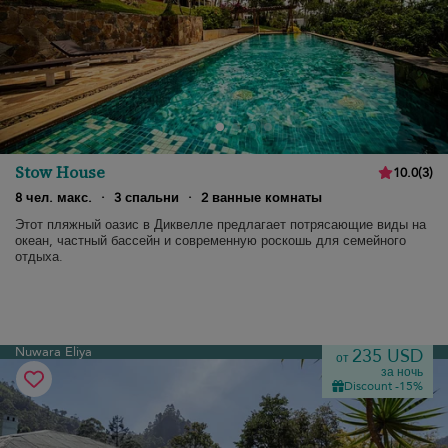
Stow House
10.0
(
3
)
8 чел. макс.
·
3 спальни
·
2 ванные комнаты
Этот пляжный оазис в Диквелле предлагает потрясающие виды на
океан, частный бассейн и современную роскошь для семейного
отдыха.
Nuwara Eliya
235 USD
от
за ночь
Discount -15%