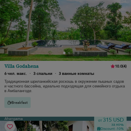
Villa Godahena
10.0
(
4
)
6 чел. макс.
·
3 спальни
·
3 ванные комнаты
Традиционная шриланкийская роскошь в окружении пышных садов
и частного бассейна, идеально подходящая для семейного отдыха
в Амбалангоде.
Breakfast
Ahangama
315 USD
от
за ночь
Discount -10%