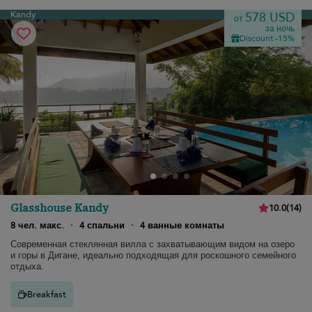
Kandy
578 USD
от
за ночь
Discount -15%
Glasshouse Kandy
10.0
(
14
)
8 чел. макс.
·
4 спальни
·
4 ванные комнаты
Современная стеклянная вилла с захватывающим видом на озеро
и горы в Дигане, идеально подходящая для роскошного семейного
отдыха.
Breakfast