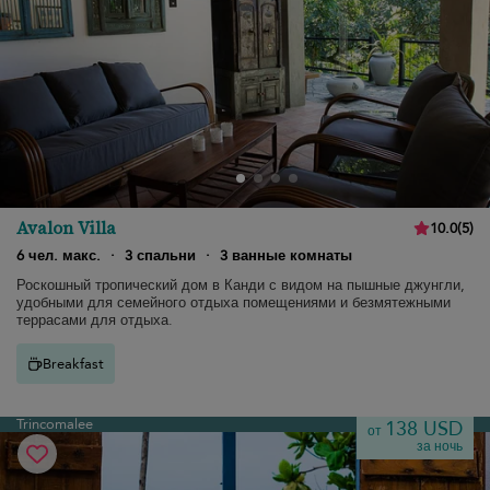
Avalon Villa
10.0
(
5
)
6 чел. макс.
·
3 спальни
·
3 ванные комнаты
Роскошный тропический дом в Канди с видом на пышные джунгли,
удобными для семейного отдыха помещениями и безмятежными
террасами для отдыха.
Breakfast
Trincomalee
138 USD
от
за ночь