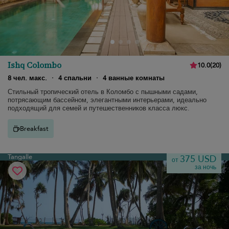
Ishq Colombo
10.0
(
20
)
8 чел. макс.
·
4 спальни
·
4 ванные комнаты
Стильный тропический отель в Коломбо с пышными садами,
потрясающим бассейном, элегантными интерьерами, идеально
подходящий для семей и путешественников класса люкс.
Breakfast
Tangalle
375 USD
от
за ночь