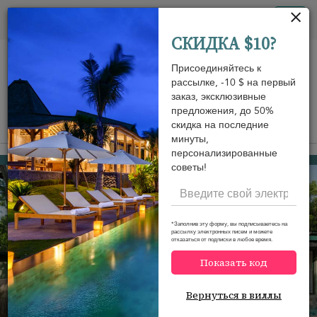
Панель управления cookies
Tog
СКИДКА $10?
nav
Присоединяйтесь к
рассылке, -10 $ на первый
заказ, эксклюзивные
предложения, до 50%
скидка на последние
View on map
m
минуты,
персонализированные
Yala National Park
485 USD
от
советы!
за ночь
*Заполнив эту форму, вы подписываетесь на
рассылку электронных писем и можете
отказаться от подписки в любое время.
Показать код
Вернуться в виллы