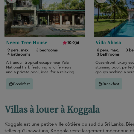
Neem Tree House
Villa Ahasa
10.0
(
6
)
9 pers. max.
·
3 bedrooms
·
6 pers. max.
·
3 b
4 bathrooms
3 bathrooms
A tranquil tropical escape near Yala
Oceanfront luxury es
National Park featuring wildlife views
stunning pool, perfect
and a private pool, ideal for a relaxing
groups seeking a sere
family retreat in nature.
holiday.
Breakfast
Breakfast
Villas à louer à Koggala
Koggala est une petite ville côtière du sud du Sri Lanka. Bi
telles qu’Unawatuna, Koggala reste largement méconnue et e