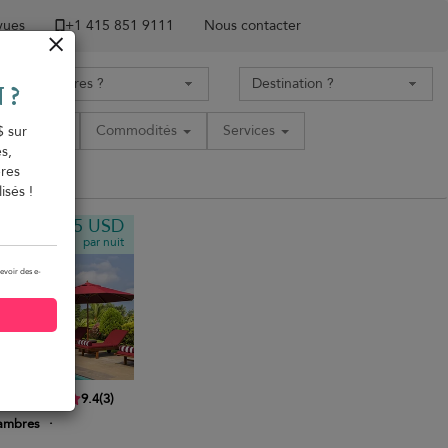
 vues
+1 ​415 851 9111
Nous contacter
 ?
acement
Commodités
Services
$ sur
s,
ères
isés !
1 885 USD
artir de
par nuit
evoir des e-
9.4
(
3
)
ambres
·