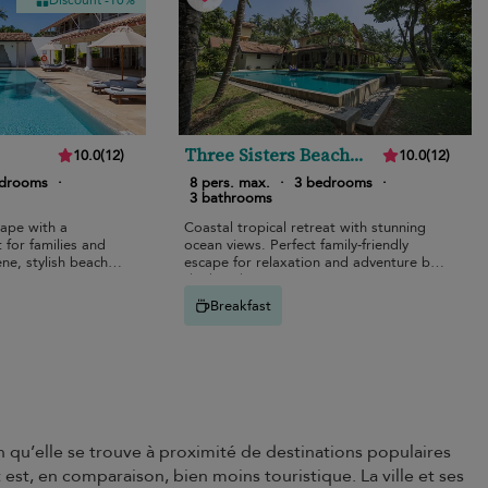
Discount -10%
Three Sisters Beach
10.0
(
12
)
10.0
(
12
)
House
edrooms
·
8 pers. max.
·
3 bedrooms
·
3 bathrooms
cape with a
Coastal tropical retreat with stunning
 for families and
ocean views. Perfect family-friendly
ne, stylish beach
escape for relaxation and adventure by
the beach.
Breakfast
en qu’elle se trouve à proximité de destinations populaires
st, en comparaison, bien moins touristique. La ville et ses