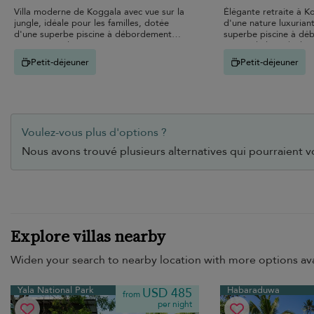
Villa moderne de Koggala avec vue sur la
Élégante retraite à K
jungle, idéale pour les familles, dotée
d'une nature luxurian
d'une superbe piscine à débordement
superbe piscine à dé
avec vue sur les rizières.
vue sur le lac. Idéal p
Petit-déjeuner
Petit-déjeuner
Voulez-vous plus d'options ?
Nous avons trouvé plusieurs alternatives qui pourraient v
Explore villas nearby
Widen your search to nearby location with more options ava
Yala National Park
Habaraduwa
USD 485
from
per night