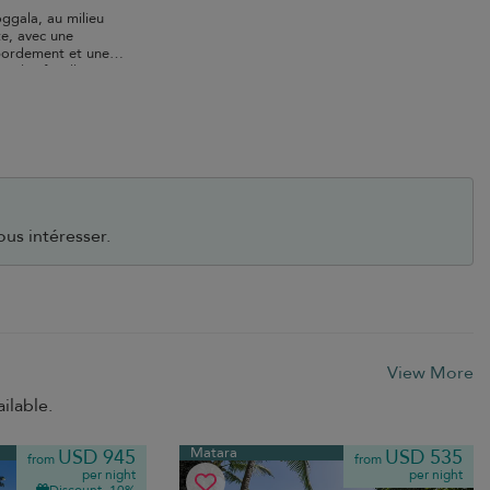
oggala, au milieu
te, avec une
bordement et une
our les familles.
ous intéresser.
View More
ilable.
Matara
USD 945
USD 535
from
from
per night
per night