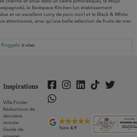
 de charme et situé dans un cadre pittoresque), le Mojo
 espagnols), le Bedspace Kitchen (un établissement
e et un excellent curry de porc noir) et le Black & White
e attentionné, ainsi qu’une belle sélection de fruits de mer
Koggala
(2 villas)
Inspirations
Villa Finder
Réductions de
dernière
minute
Note
4.9
Guide de
voyage