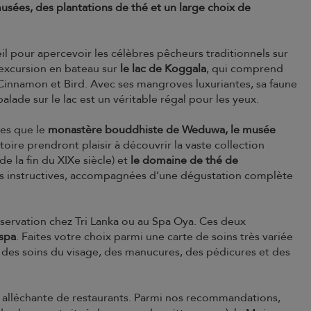
 musées, des plantations de thé et un large choix de
il pour apercevoir les célèbres pêcheurs traditionnels sur
 excursion en bateau sur
le lac de Koggala
, qui comprend
 Cinnamon et Bird. Avec ses mangroves luxuriantes, sa faune
alade sur le lac est un véritable régal pour les yeux.
les que le
monastère bouddhiste de Weduwa, le musée
toire prendront plaisir à découvrir la vaste collection
e la fin du XIXe siècle) et
le domaine de thé de
dées instructives, accompagnées d’une dégustation complète
éservation chez Tri Lanka ou au Spa Oya. Ces deux
spa
. Faites votre choix parmi une carte de soins très variée
es soins du visage, des manucures, des pédicures et des
alléchante de restaurants. Parmi nos recommandations,