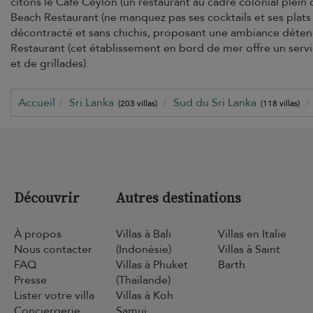
citons le Café Ceylon (un restaurant au cadre colonial plein
Beach Restaurant (ne manquez pas ses cocktails et ses plats
décontracté et sans chichis, proposant une ambiance détendu
Restaurant (cet établissement en bord de mer offre un servic
et de grillades).
Accueil
Sri Lanka
Sud du Sri Lanka
(203 villas)
(118 villas)
Découvrir
Autres destinations
À propos
Villas à Bali
Villas en Italie
Nous contacter
(Indonésie)
Villas à Saint
FAQ
Villas à Phuket
Barth
Presse
(Thaïlande)
Lister votre villa
Villas à Koh
Conciergerie
Samui