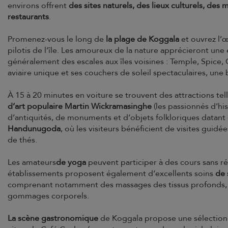
environs offrent
des sites naturels, des lieux culturels, des
restaurants
.
Promenez-vous le long de
la plage de Koggala
et ouvrez l’œ
pilotis de l’île. Les amoureux de la nature apprécieront une
généralement des escales aux îles voisines : Temple, Spice,
aviaire unique et ses couchers de soleil spectaculaires, une b
À 15 à 20 minutes en voiture se trouvent des attractions tel
d’art populaire Martin Wickramasinghe
(les passionnés d’his
d’antiquités, de monuments et d’objets folkloriques datant d
Handunugoda
, où les visiteurs bénéficient de visites gui
de thés.
Les amateurs
de yoga
peuvent participer à des cours sans r
établissements proposent également d’excellents soins
de 
comprenant notamment des massages des tissus profonds, d
gommages corporels.
La scène gastronomique
de Koggala propose une sélection 