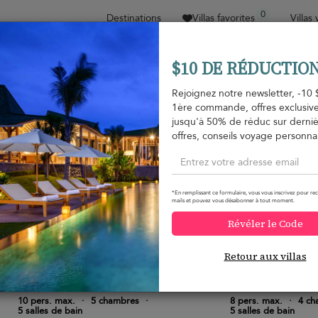
0
Destinations
Villas favorites
Villas
$10 DE RÉDUCTION
Trier par
Fourchette de prix
Collections
Empl
Rejoignez notre newsletter, -10 
1ère commande, offres exclusive
Pour les familles
Type de propriété
jusqu'à 50% de réduc sur derni
offres, conseils voyage personnal
Koggala
Koggala
745 USD
à partir de
à p
par nuit
*En remplissant ce formulaire, vous vous inscrivez pour rec
mails et pouvez vous désabonner à tout moment.
Révéler le Code
Retour aux villas
Villa Alba
Villa Mayurana
10.0
(
3
)
10 pers. max.
·
5 chambres
·
8 pers. max.
·
4 ch
5 salles de bain
5 salles de bain