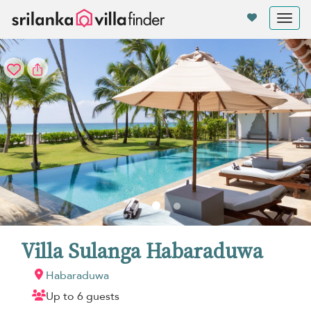
Panel de gestión de cookies
Tog
nav
Villa Sulanga Habaraduwa
Habaraduwa
Up to 6 guests