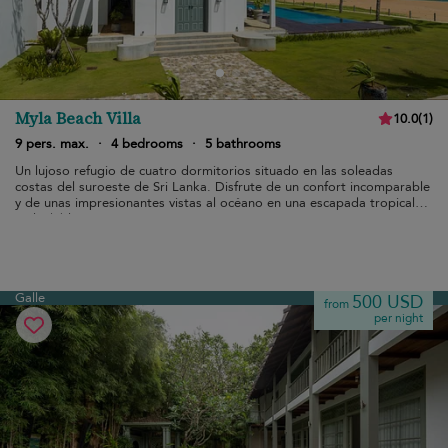
Myla Beach Villa
10.0
(
1
)
9 pers. max.
·
4 bedrooms
·
5 bathrooms
Un lujoso refugio de cuatro dormitorios situado en las soleadas
costas del suroeste de Sri Lanka. Disfrute de un confort incomparable
y de unas impresionantes vistas al océano en una escapada tropical
inolvidable.
Galle
500 USD
from
per night