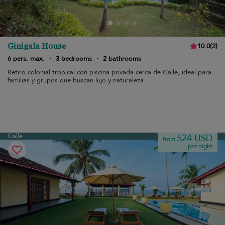
Ginigala House
10.0
(
2
)
6 pers. max.
·
3 bedrooms
·
2 bathrooms
Retiro colonial tropical con piscina privada cerca de Galle, ideal para
familias y grupos que buscan lujo y naturaleza.
Galle
524 USD
from
per night