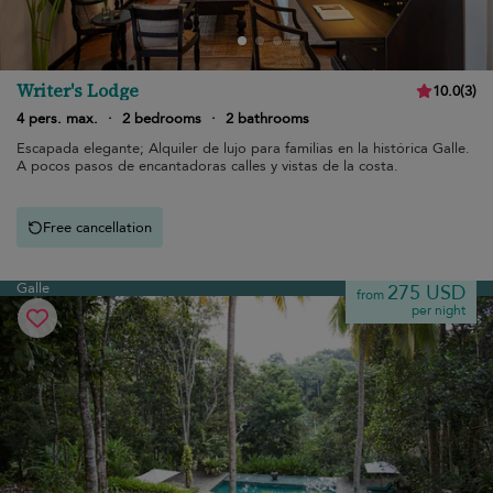
Writer's Lodge
10.0
(
3
)
4 pers. max.
·
2 bedrooms
·
2 bathrooms
Escapada elegante; Alquiler de lujo para familias en la histórica Galle.
A pocos pasos de encantadoras calles y vistas de la costa.
Free cancellation
Galle
275 USD
from
per night