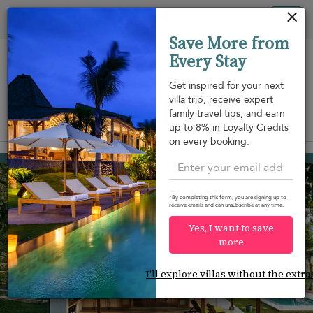
Panel de gestión de cookies
Tog
Save More from
nav
Every Stay
Get inspired for your next
villa trip, receive expert
family travel tips, and earn
View on map
up to 8% in Loyalty Credits
m
on every booking.
Galle
220 USD
from
per night
*By completing this form, you are signing up to
receive emails and can unsubscribe at any time.
Yes, I want to save
more
I'll explore villas without the extra