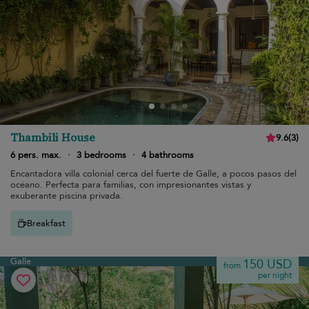
Thambili House
9.6
(
3
)
6 pers. max.
·
3 bedrooms
·
4 bathrooms
Encantadora villa colonial cerca del fuerte de Galle, a pocos pasos del
océano. Perfecta para familias, con impresionantes vistas y
exuberante piscina privada.
Breakfast
Galle
150 USD
from
per night