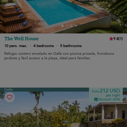
The Well House
9.8
(
1
)
10 pers. max.
·
4 bedrooms
·
5 bathrooms
Refugio costero encalado en Galle con piscina privada, frondosos
jardines y fácil acceso a la playa, ideal para familias.
Galle
212 USD
from
per night
Discount -20%