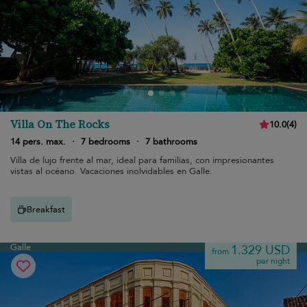
Villa On The Rocks
10.0
(
4
)
14 pers. max.
·
7 bedrooms
·
7 bathrooms
Villa de lujo frente al mar, ideal para familias, con impresionantes
vistas al océano. Vacaciones inolvidables en Galle.
Breakfast
Galle
1.329 USD
from
per night