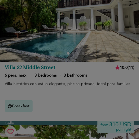
Villa 32 Middle Street
10.0
(
11
)
6 pers. max.
·
3 bedrooms
·
3 bathrooms
Villa histórica con estilo elegante, piscina privada, ideal para familias.
Breakfast
Galle
310 USD
from
per night