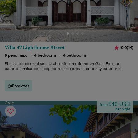
Villa 42 Lighthouse Street
10.0
(
14
)
8 pers. max.
·
4 bedrooms
·
4 bathrooms
El encanto colonial se une al confort moderno en Galle Fort, un
paraíso familiar con acogedores espacios interiores y exteriores.
Breakfast
Galle
540 USD
from
per night