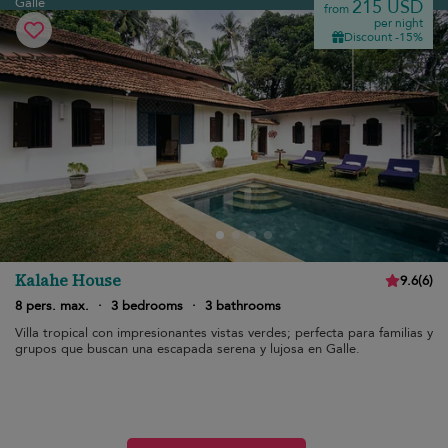
Galle
215 USD
from
per night
Discount -15%
Kalahe House
9.6
(
6
)
8 pers. max.
·
3 bedrooms
·
3 bathrooms
Villa tropical con impresionantes vistas verdes; perfecta para familias y
grupos que buscan una escapada serena y lujosa en Galle.