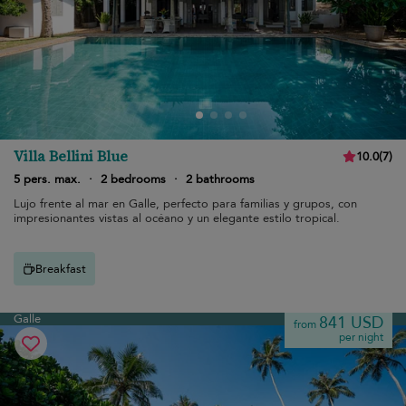
Villa Bellini Blue
10.0
(
7
)
5 pers. max.
·
2 bedrooms
·
2 bathrooms
Lujo frente al mar en Galle, perfecto para familias y grupos, con
impresionantes vistas al océano y un elegante estilo tropical.
Breakfast
Galle
841 USD
from
per night