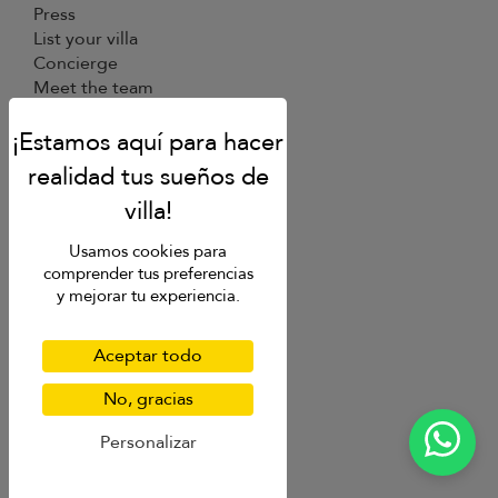
Press
List your villa
Concierge
Meet the team
Loyalty programme
Become our travel partner
More Destinations
Bali
Usamos cookies para
Phuket
comprender tus preferencias
Koh Samui
y mejorar tu experiencia.
Mauritius
Italy
Aceptar todo
St Barts
No, gracias
Inspiration
Personalizar
Villa Finder