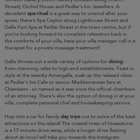
Street), Orchid House and Pedlar's Inn Jewellers. A
decadent
spa ritual
is a great way to unwind after your
spree; there's Spa Ceylon along Lighthouse Street and
Galle Fort Spa at Pedlar Street in the town centre, but if
you're looking forward to complete relaxation back in
the comforts of your villa, have your villa manager call in a
therapist for a private massage treatment!
Galle throws out a wide variety of options for
dining
-
from charming cafes to high-end establishments. Feast in
style at the swanky Amangalla, soak up the relaxed vibes
at Pedlar's Inn Cafe or savour Mediterranean fare at
Chambers - so named as it was once the official chambers
of an attorney. There's also the option of dining in at your
villa, complete personal chef and housekeeping service.
Hop into a car for family
day trips
out to some of the best
attractions on the island! The coastal town of Unawatuna
is a 17-minute drive away, while a longer drive (lasting
about an hour) will take you towards the Instagram-