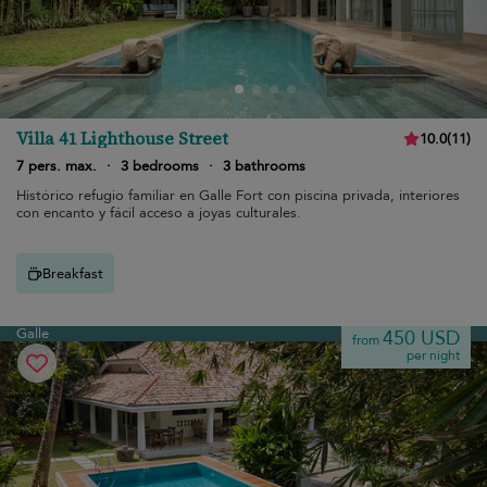
Villa 41 Lighthouse Street
10.0
(
11
)
7 pers. max.
·
3 bedrooms
·
3 bathrooms
Histórico refugio familiar en Galle Fort con piscina privada, interiores
con encanto y fácil acceso a joyas culturales.
Breakfast
Galle
450 USD
from
per night