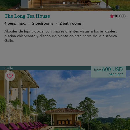
The Long Tea House
10.0
(
1
)
4 pers. max.
·
2 bedrooms
·
2 bathrooms
Alquiler de lujo tropical con impresionantes vistas a los arrozales,
piscina chispeante y diseño de planta abierta cerca de la histórica
Galle.
Galle
600 USD
from
per night