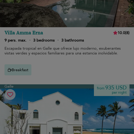
Villa Amma Erna
10.0
(
8
)
9 pers. max.
·
3 bedrooms
·
3 bathrooms
Escapada tropical en Galle que ofrece lujo moderno, exuberantes
vistas verdes y espacios familiares para una estancia inolvidable.
Breakfast
Galle
935 USD
from
per night