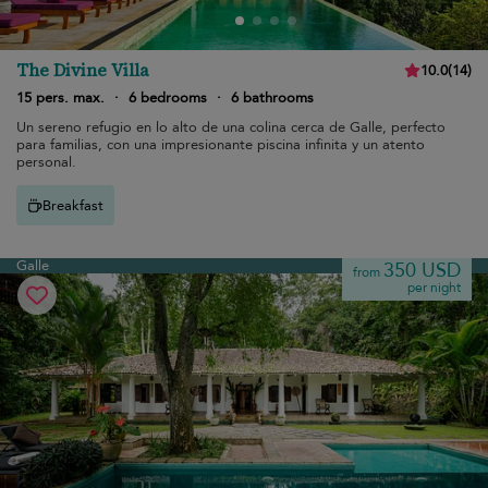
The Divine Villa
10.0
(
14
)
15 pers. max.
·
6 bedrooms
·
6 bathrooms
Un sereno refugio en lo alto de una colina cerca de Galle, perfecto
para familias, con una impresionante piscina infinita y un atento
personal.
Breakfast
Galle
350 USD
from
per night