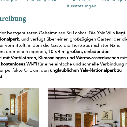
Ausstattungen
hreibung
 der bestgehüteten Geheimnisse Sri Lankas. Die Yala Villa
liegt
ionalpark
, und verfügt über einen großzügigen Garten, der di
ür vermittelt, in dem die Gäste die Tiere aus nächster Nähe
dem über einen eigenen,
10 x 4 m großen, einladenden
nd
mit Ventilatoren, Klimaanlagen und Warmwasserduschen
mit
r
kostenloses Wi-Fi
für eine einfache und schnelle Verbindung 
 der perfekte Ort, um den
unglaublichen Yala-Nationalpark zu
t.