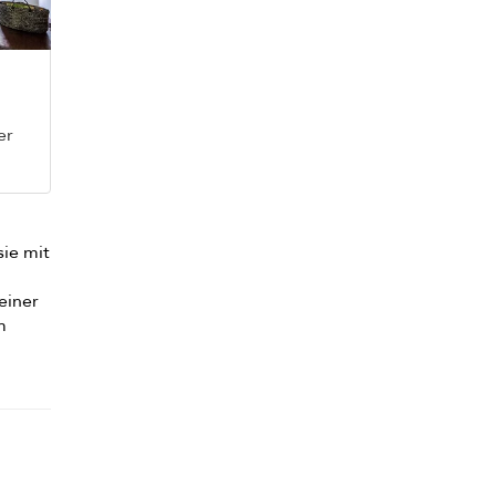
er
sie mit
einer
m