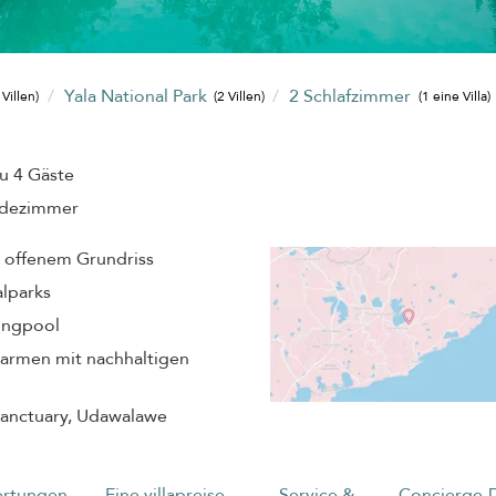
Yala National Park
2 Schlafzimmer
 Villen)
(2 Villen)
(1 eine Villa)
zu 4 Gäste
adezimmer
t offenem Grundriss
alparks
ingpool
Farmen mit nachhaltigen
Sanctuary, Udawalawe
rtungen
Eine villapreise
Service &
Concierge-