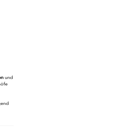
ten
und
höfe
gend