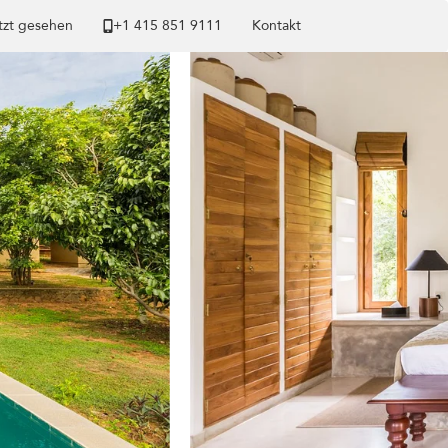
tzt gesehen
+1 ​415 851 9111
Kontakt