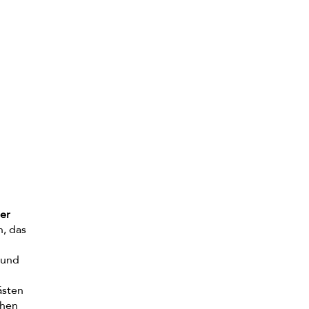
er
n, das
 und
ästen
chen