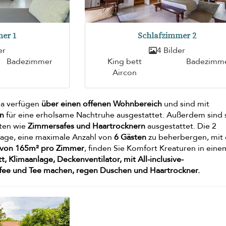
er 1
Schlafzimmer 2
er
4 Bilder
Badezimmer
King bett
Badezimm
Aircon
la verfügen
über einen offenen Wohnbereich
und sind mit
en
für eine erholsame Nachtruhe ausgestattet. Außerdem sind 
ten wie
Zimmersafes und Haartrocknern
ausgestattet. Die 2
 Lage, eine maximale Anzahl von
6 Gästen
zu beherbergen, mit 
e von 165m² pro Zimmer
, finden Sie Komfort Kreaturen in eine
tt, Klimaanlage, Deckenventilator, mit All-inclusive-
fee und Tee machen, regen Duschen und Haartrockner.