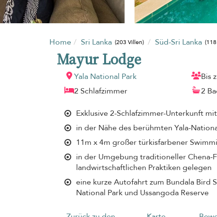
Home
Sri Lanka
Süd-Sri Lanka
(203 Villen)
(118
Mayur Lodge
Yala National Park
Bis 
2 Schlafzimmer
2 B
Exklusive 2-Schlafzimmer-Unterkunft mi
in der Nähe des berühmten Yala-Nation
11m x 4m großer türkisfarbener Swimm
in der Umgebung traditioneller Chena-
landwirtschaftlichen Praktiken gelegen
eine kurze Autofahrt zum Bundala Bird 
National Park und Ussangoda Reserve
Zurück zu den
Karte
Bewe