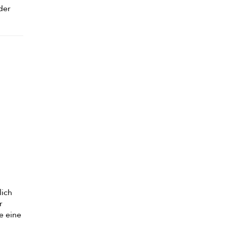
der
lich
r
e eine