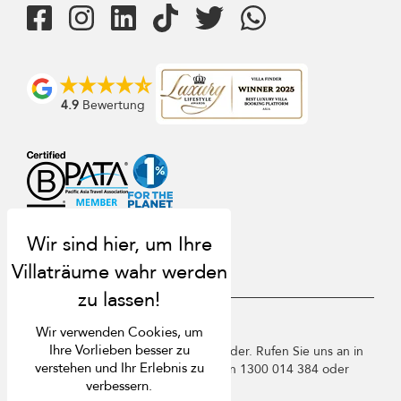
4.9
Bewertung
USD $
de Deutsch
Wir verwenden Cookies, um
Ihre Vorlieben besser zu
Copyright © 2026 Sri Lanka Villa Finder. Rufen Sie uns an in
verstehen und Ihr Erlebnis zu
Singapur +65 3105 1190 / Australien 1300 014 384 oder
verbessern.
+61 2 9191 7419.