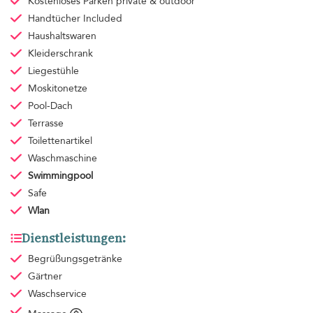
Kostenloses Parken
private & outdoor
Handtücher
Included
Haushaltswaren
Kleiderschrank
Liegestühle
Moskitonetze
Pool-Dach
Terrasse
Toilettenartikel
Waschmaschine
Swimmingpool
Safe
Wlan
Dienstleistungen:
Begrüßungsgetränke
Gärtner
Waschservice