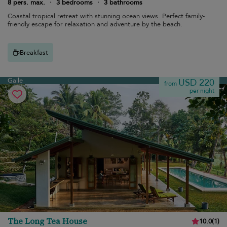
8 pers. max.
·
3 bedrooms
·
3 bathrooms
Coastal tropical retreat with stunning ocean views. Perfect family-
friendly escape for relaxation and adventure by the beach.
Breakfast
Galle
USD 220
from
per night
The Long Tea House
10.0
(
1
)