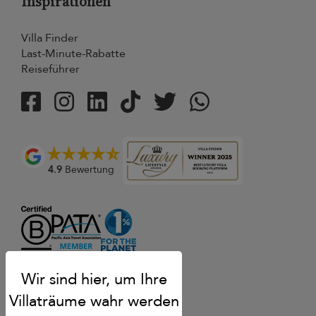
Inspirationen
Villa Finder
Last-Minute-Rabatte
Reiseführer
4.9
Bewertung