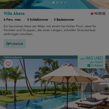
Villa Ahasa
10.0
(
12
)
6 Pers. max.
·
3 Schlafzimmer
·
3 Badezimmer
Ein luxuriöses Haus am Meer mit einem herrlichen Pool, ideal für
Familien und Gruppen, die einen ruhigen, stilvollen Strandurlaub
verbringen möchten.
Frühstück
Habaraduwa
965 USD
von
pro Nacht
10-Rabatt