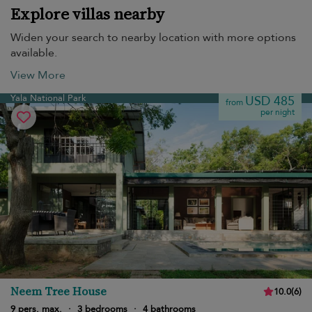
Explore villas nearby
Widen your search to nearby location with more options
available.
View More
Yala National Park
USD 485
from
per night
Neem Tree House
10.0
(
6
)
9 pers. max.
·
3 bedrooms
·
4 bathrooms