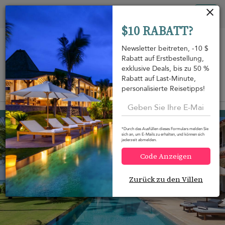
Cookie-Einstellungen
Tog
$10 RABATT?
nav
Newsletter beitreten, -10 $
Rabatt auf Erstbestellung,
exklusive Deals, bis zu 50 %
Rabatt auf Last-Minute,
personalisierte Reisetipps!
Auf der Karte anzeigen
m
Habaraduwa
945 USD
von
pro Nacht
*Durch das Ausfüllen dieses Formulars melden Sie
10-Rabatt
sich an, um E-Mails zu erhalten, und können sich
jederzeit abmelden.
Code Anzeigen
Zurück zu den Villen