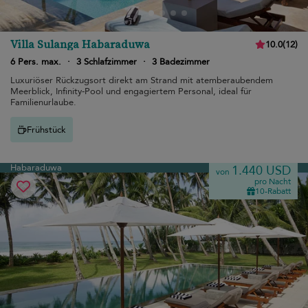
Villa Sulanga Habaraduwa
10.0
(
12
)
6 Pers. max.
·
3 Schlafzimmer
·
3 Badezimmer
Luxuriöser Rückzugsort direkt am Strand mit atemberaubendem
Meerblick, Infinity-Pool und engagiertem Personal, ideal für
Familienurlaube.
Frühstück
Habaraduwa
1.440 USD
von
pro Nacht
10-Rabatt