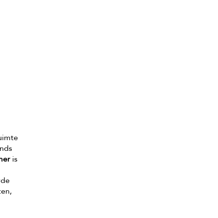
uimte
ends
mer
is
rde
ten,