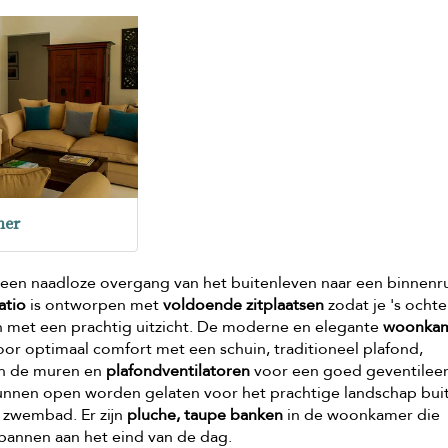
er
een naadloze overgang van het buitenleven naar een binnenr
atio
is ontworpen met
voldoende zitplaatsen
zodat je 's ocht
en met een prachtig uitzicht. De moderne en elegante
woonka
or optimaal comfort met een schuin, traditioneel plafond,
an de muren en
plafondventilatoren
voor een goed geventilee
nnen open worden gelaten voor het prachtige landschap bui
t zwembad. Er zijn
pluche, taupe banken
in de woonkamer die
tspannen aan het eind van de dag.