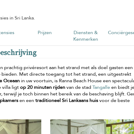
ies in Sri Lanka.
ensies
Prijzen
Diensten &
Conciërgese
Kenmerken
eschrijving
en prachtig privéresort aan het strand met als doel gasten een
e
bieden. Met directe toegang tot het strand, een uitgestrekt
he Oceaan
in uw voortuin, is Ranna Beach House een spectacul
illa ligt
op 20 minuten rijden
van de stad
Tangalle
en biedt j
terwijl je toch binnen het bereik van de beschaving blijft. Ge
apkamers
en een
traditioneel Sri Lankaans huis
voor de beste