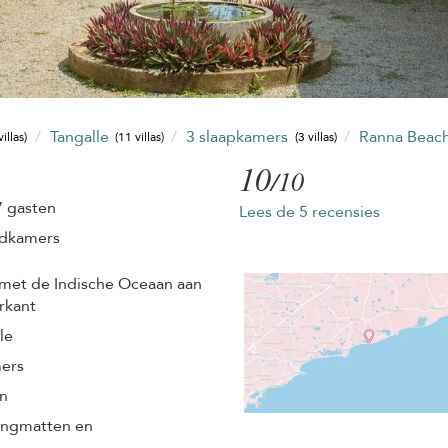
Tangalle
3 slaapkamers
Ranna Beac
illas)
(11 villas)
(3 villas)
10
/10
7 gasten
Lees de 5 recensies
adkamers
 met de Indische Oceaan aan
rkant
le
mers
an
ngmatten en