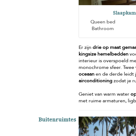
Slaapkam
Queen bed
Bathroom
Er zijn
drie op maat gema
kingsize hemelbedden
voo
interieur is overspoeld m
monochrome sfeer. Twee v
oceaan
en de derde leidt 
airconditioning
zodat je ru
Geniet van warm water
op
met ruime armaturen, lig
Buitenruimtes