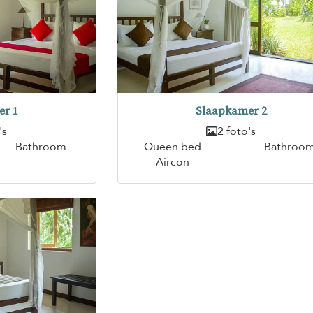
er 1
Slaapkamer 2
's
2 foto's
Bathroom
Queen bed
Bathroo
Aircon