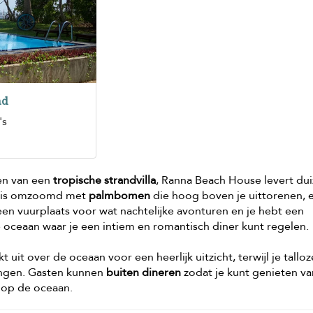
ad
's
m
en van een
tropische strandvilla
, Ranna Beach House levert du
p is omzoomd met
palmbomen
die hoog boven je uittorenen, 
een vuurplaats voor wat nachtelijke avonturen en je hebt een
 oceaan waar je een intiem en romantisch diner kunt regelen.
kt uit over de oceaan voor een heerlijk uitzicht, terwijl je talloz
ngen. Gasten kunnen
buiten dineren
zodat je kunt genieten v
t op de oceaan.