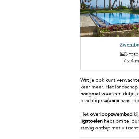
Zwemb
3 foto
7 x 4 
Wat je ook kunt verwacht
keer meer. Het landscha
hangmat
voor een dutje, 
prachtige
cabana
naast de
Het
overloopzwembad
kij
ligstoelen
hebt om te lou
stevig ontbijt met uitzich