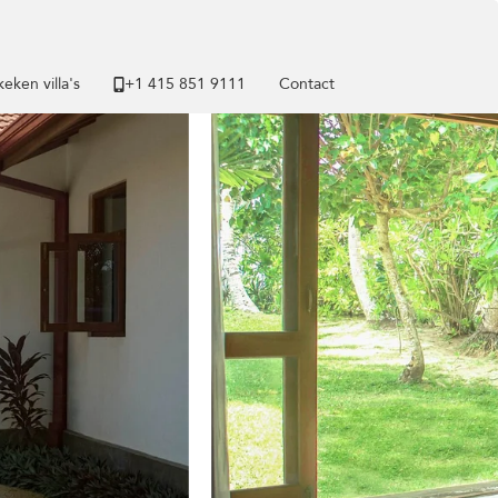
eken villa's
+1 ​415 851 9111
Contact