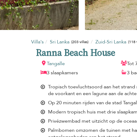
Villa's
Sri Lanka
Zuid-Sri Lanka
(203 villas)
(118 v
Ranna Beach House
Tangalle
Tot 
3 slaapkamers
3 b
Tropisch toevluchtsoord aan het strand
de voorkant en een lagune aan de achte
Op 20 minuten rijden van de stad Tangal
Modern tropisch huis met drie slaapka
Privézwembad met uitzicht op de ocea
Palmbomen omzomen de tuinen met ha
eetgelegenheden aan het strand