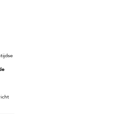
tijdse
 de
icht