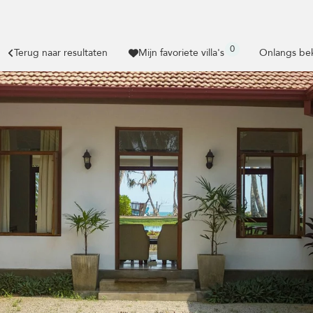
0
Terug naar resultaten
Mijn favoriete villa's
Onlangs bek