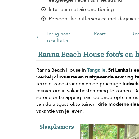
Interieur met airconditioning
Persoonlijke butlerservice met dagexcurs
Terug naar
Kaart
Rec
resultaten
Ranna Beach House foto's en b
Ranna Beach House in
Tangalle
, Sri Lanka
is e
werkelijk
luxueuze en rustgevende ervaring t
terrein, zandstranden en de prachtige
Indisc
manier om in vakantiestemming te komen. De v
serene ontsnapping naar de ongerepte natuur, 
van de uitgestrekte tuinen,
drie moderne sla
vakantie van je leven.
Slaapkamers