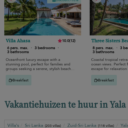
Discount -10%
Villa Ahasa
Three Sisters Be
10.0
(
12
)
House
6 pers. max.
·
3 bedrooms
·
8 pers. max.
·
3 b
3 bathrooms
3 bathrooms
Oceanfront luxury escape with a
Coastal tropical retre
stunning pool, perfect for families and
ocean views. Perfect f
groups seeking a serene, stylish beach
escape for relaxation
holiday.
the beach.
Breakfast
Breakfast
Vakantiehuizen te huur in Yala
Villa's
Sri Lanka
Zuid-Sri Lanka
Yal
(203 villas)
(118 villas)