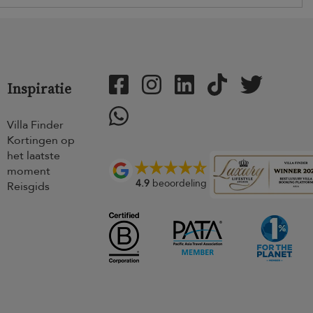
Inspiratie
Villa Finder
Kortingen op
het laatste
moment
4.9
beoordeling
Reisgids