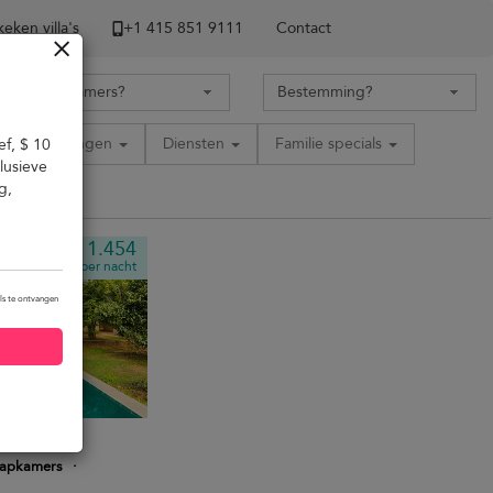
eken villa's
+1 ​415 851 9111
Contact
Voorzieningen
Diensten
Familie specials
ef, $ 10
lusieve
g,
USD 1.454
van
per nacht
ils te ontvangen
aapkamers
·