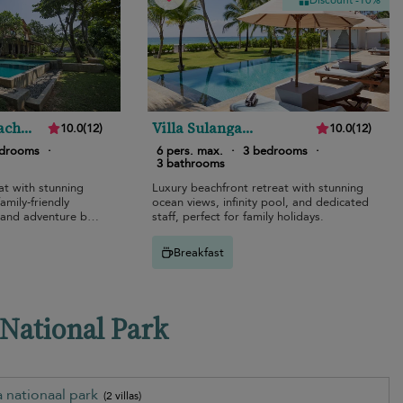
Discount -10%
ach
Villa Sulanga
10.0
(
12
)
10.0
(
12
)
Habaraduwa
edrooms
·
6 pers. max.
·
3 bedrooms
·
3 bathrooms
at with stunning
Luxury beachfront retreat with stunning
amily-friendly
ocean views, infinity pool, and dedicated
 and adventure by
staff, perfect for family holidays.
Breakfast
 National Park
a nationaal park
(2 villas)