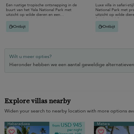
Een rustige tropische ontsnapping in de
Luxe villa in safari-stij
buurt van het Yala National Park met
National Park met p
uitzicht op wilde dieren en een
uitzicht op wilde dier
privézwembad, ideaal voor een
familieverblijf.
ontspannen familieverblijf in de natuur.
Ontbijt
Ontbijt
Wilt u meer opties?
Hieronder hebben we een aantal geweldige alternatieven 
Explore villas nearby
Widen your search to nearby location with more options ava
Habaraduwa
Matara
USD 945
from
per night