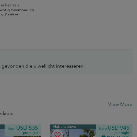
l in het Yala
rachtig zwembad en
en. Perfect
gevonden die u wellicht interesseren.
View More
ilable.
Habaraduwa
USD 535
USD 945
from
from
per night
per night