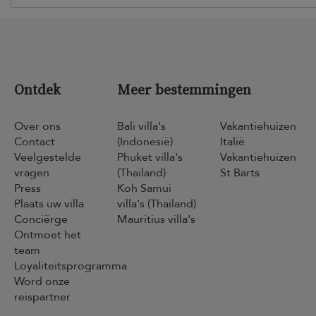
Ontdek
Meer bestemmingen
Over ons
Bali villa's
Vakantiehuizen
Contact
(Indonesië)
Italië
Veelgestelde
Phuket villa's
Vakantiehuizen
vragen
(Thailand)
St Barts
Press
Koh Samui
Plaats uw villa
villa's (Thailand)
Conciërge
Mauritius villa's
Ontmoet het
team
Loyaliteitsprogramma
Word onze
reispartner