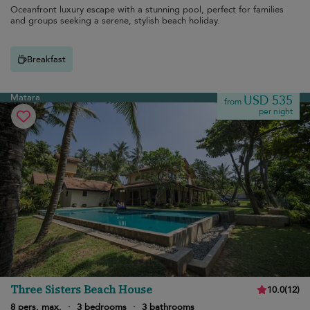
Oceanfront luxury escape with a stunning pool, perfect for families
and groups seeking a serene, stylish beach holiday.
Breakfast
Matara
USD 535
from
per night
Three Sisters Beach House
10.0
(
12
)
8 pers. max.
·
3 bedrooms
·
3 bathrooms