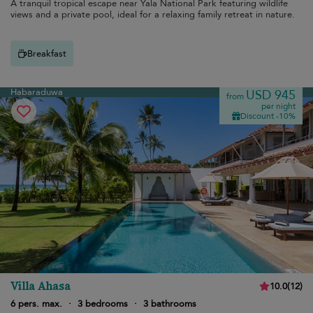
A tranquil tropical escape near Yala National Park featuring wildlife
views and a private pool, ideal for a relaxing family retreat in nature.
Breakfast
Habaraduwa
USD 945
from
per night
Discount -10%
Villa Ahasa
10.0
(
12
)
6 pers. max.
·
3 bedrooms
·
3 bathrooms