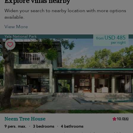
Explore villas nearby
Widen your search to nearby location with more options
available.
View More
Yala National Park
USD 485
from
per night
Neem Tree House
10.0
(
6
)
9 pers. max.
·
3 bedrooms
·
4 bathrooms