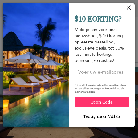
Cookies beheer paneel
Tog
$10 KORTING?
nav
Meld je aan voor onze
nieuwsbrief, $ 10 korting
op eerste bestelling,
exclusieve deals, tot 50%
last minute korting,
Bekijk op de kaart
m
persoonlijke reistips!
Trincomalee
USD 413
van
per nacht
*Door dit formulier in te vullen, meldt u zich aan
om e-mails te ontvangen en kunt u zich op elk
moment afmelden.
Toon Code
Terug naar Villa's