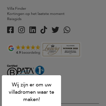
Villa Finder
Kortingen op het laatste moment
Reisgids
4.9
beoordeling