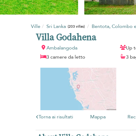
Ville
Sri Lanka
Bentota, Colombo e
(203 villas)
Villa Godahena
Ambalangoda
Up t
3 camere da letto
3 ba
Torna ai risultati
Mappa
Rec