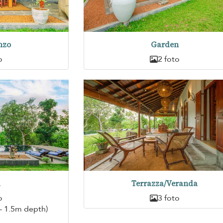
nzo
Garden
o
2 foto
a
Terrazza/Veranda
o
3 foto
- 1.5m depth)