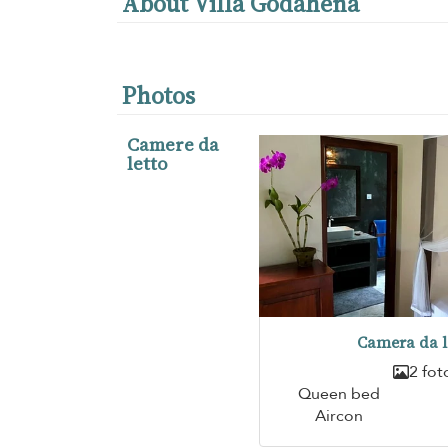
About Villa Godahena
Photos
Camere da
letto
Camera da l
2 fot
Queen bed
Aircon