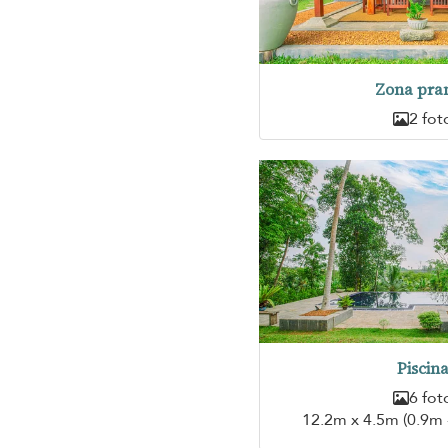
Zona pra
2 fot
Piscin
6 fot
12.2m x 4.5m (0.9m 