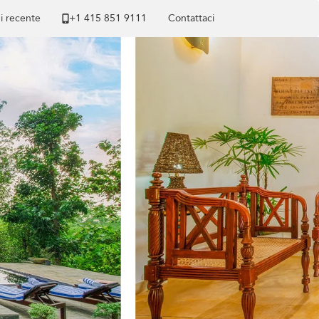
di recente
+1 ​415 851 9111
Contattaci