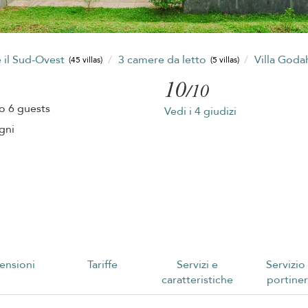
 il Sud-Ovest
3 camere da letto
Villa God
(45 villas)
(5 villas)
10
/10
o 6 guests
Vedi i 4 giudizi
gni
ensioni
Tariffe
Servizi e
Servizio
caratteristiche
portiner