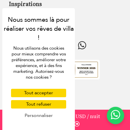
Inspirations
Villa Finder
Réductions de dernière minute
Guide de voyage
Nous utilisons des cookies
pour mieux comprendre vos
préférences, améliorer votre
expérience, et à des fins
marketing. Autorisez-vous
Note
4.9
nos cookies ?
Tout accepter
Tout refuser
Personnaliser
à partir de
135
129 USD
/ nuit
Réserver