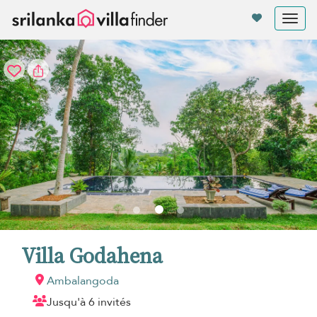
Vos paramètres de cookies
Tog
nav
Villa Godahena
Ambalangoda
Jusqu'à 6 invités