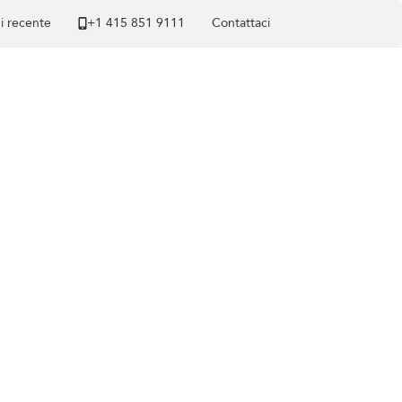
di recente
+1 ​415 851 9111
Contattaci