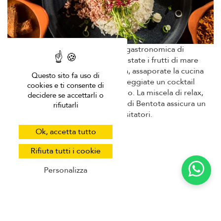
La vivace vita notturna e la scena gastronomica di
Bentota prendono vita la sera. Gustate i frutti di mare
freschi nei ristoranti sulla spiaggia, assaporate la cucina
Questo sito fa uso di
tradizionale dello Sri Lanka o sorseggiate un cocktail
cookies e ti consente di
ammirando il tramonto sull'oceano. La miscela di relax,
decidere se accettarli o
avventura ed esperienze culturali di Bentota assicura un
rifiutarli
soggiorno memorabile a tutti i visitatori.
Ok, accetta tutto
Rifiuta tutti i cookie
Personalizza
Quali sono le attrazioni da non