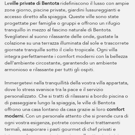
Le
ville private di Bentota
ridefiniscono il lusso con ampie
zone giorno, piscine private, giardini lussureggianti e
accesso diretto alla spiaggia. Queste ville sono state
progettate per famiglie o gruppi e offrono un rifugio
tranquillo in mezzo al fascino naturale di Bentota.
Svegliatevi al suono rilassante delle onde, gustate la
colazione su una terrazza illuminata dal sole e trascorrete
giornate tranquille sotto il cielo tropicale. Ogni villa
integra perfettamente i comfort moderni con la bellezza
dell'ambiente circostante, garantendo un ambiente
armonioso e rilassante per tutti gli ospiti.
Immergetevi nella tranquillità della vostra villa appartata,
dove lo stress svanisce tra la pace e il servizio
personalizzato. Che si tratti di rilassarsi a bordo piscina o
di passeggiare lungo la spiaggia, le ville di Bentota
offrono una casa lontano da casa grazie ai loro
comfort
moderni.
Con un personale attento che si prende cura di
ogni vostra esigenza, potrete concedervi trattamenti
termali, assaporare i pasti gourmet di chef privati e