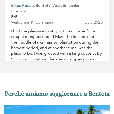
Ellies House
, Bentota
, West Sri Lanka
5 recensioni
5/5
Waldemar K, Germania
July 2025
I had the pleasure to stay at Ellies House for a
couple of nights end of May. The location set in
the middle of a cinnamon plantation during the
harvest period, and at another time, was the
place to be. I was greeted with a king coconut by
Silvia and Damith in the spacious open doors
Living Room facing a splendid Garden. The villa
with a private stunning Roof Terrace respect
modern architecture and the local craftmanship
in a perfect mix. The garden with swimming pool
and great views is cosy, p1
Perché amiamo soggiornare a Bentota