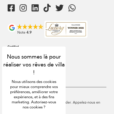
Note
4.9
Nous utilisons des cookies
pour mieux comprendre vos
préférences, améliorer votre
USD $
fr Français
expérience, et à des fins
marketing. Autorisez-vous
Copyright © 2026 Sri Lanka Villa Finder. Appelez-nous en
nos cookies ?
France au 01 78 90 04 96.