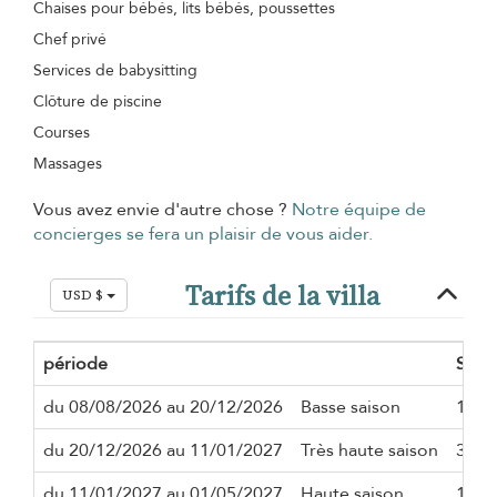
Chaises pour bébés, lits bébés, poussettes
Chef privé
Services de babysitting
Clôture de piscine
Courses
Massages
Vous avez envie d'autre chose ?
Notre équipe de
concierges se fera un plaisir de vous aider.
Tarifs de la villa
USD $
période
Séjo
du 08/08/2026 au 20/12/2026
Basse saison
1 nui
du 20/12/2026 au 11/01/2027
Très haute saison
3 nui
du 11/01/2027 au 01/05/2027
Haute saison
1 nui