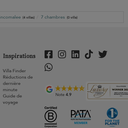
rincomalee
7 chambres
(4 villas)
(0 villa)
Inspirations
Villa Finder
Réductions de
dernière
minute
Note
4.9
Guide de
voyage