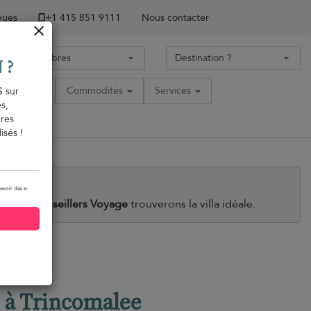
 vues
+1 ​415 851 9111
Nous contacter
 ?
acement
Commodités
Services
$ sur
s,
ères
isés !
evoir des e-
 et nos
Conseillers Voyage
trouverons la villa idéale.
, à Trincomalee