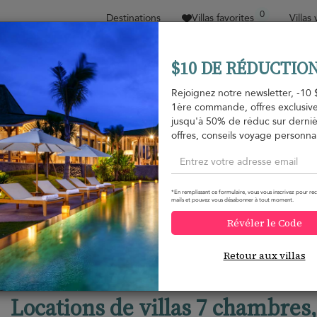
0
Destinations
Villas favorites
Villas
$10 DE RÉDUCTION
Trier par
Fourchette de prix
Collections
Empl
Rejoignez notre newsletter, -10 
1ère commande, offres exclusive
Pour les familles
Type de propriété
jusqu'à 50% de réduc sur derni
offres, conseils voyage personnal
Pas de résultats ? Nous pouvons vous aider.
*En remplissant ce formulaire, vous vous inscrivez pour rec
mails et pouvez vous désabonner à tout moment.
Contactez nous
en partageant les détails de votre séjour
Révéler le Code
Retour aux villas
Locations de villas 7 chambres