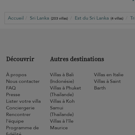
Accueil
Sri Lanka
Est du Sri Lanka
T
(203 villas)
(4 villas)
Découvrir
Autres destinations
À propos
Villas à Bali
Villas en Italie
Nous contacter
(Indonésie)
Villas à Saint
FAQ
Villas à Phuket
Barth
Presse
(Thaïlande)
Lister votre villa
Villas à Koh
Conciergerie
Samui
Rencontrer
(Thaïlande)
l'équipe
Villas à l'île
Programme de
Maurice
fidélité