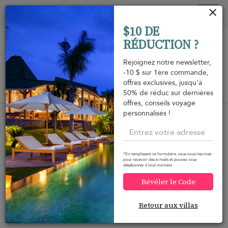
Vos paramètres de cookies
Tog
$10 DE
nav
RÉDUCTION ?
Rejoignez notre newsletter,
-10 $ sur 1ère commande,
offres exclusives, jusqu'à
Vue sur la carte
50% de réduc sur dernières
m
offres, conseils voyage
personnalisés !
*En remplissant ce formulaire, vous vous inscrivez
Voulez-vous plus d'options ?
pour recevoir des e-mails et pouvez vous
désabonner à tout moment.
Nous avons trouvé plusieurs alternatives qui
Révéler le Code
pourraient vous intéresser.
Retour aux villas