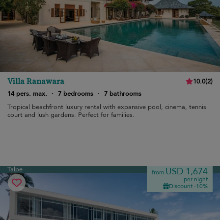
Villa Ranawara
10.0
(
2
)
14 pers. max.
·
7 bedrooms
·
7 bathrooms
Tropical beachfront luxury rental with expansive pool, cinema, tennis
court and lush gardens. Perfect for families.
Talpe
USD 1,674
from
per night
Discount -10%