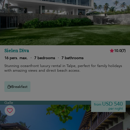
Sielen Diva
10.0
(
7
)
16 pers. max.
·
7 bedrooms
·
7 bathrooms
Stunning oceanfront luxury rental in Talpe, perfect for family holidays
with amazing views and direct beach access.
Breakfast
Galle
USD 540
from
per night