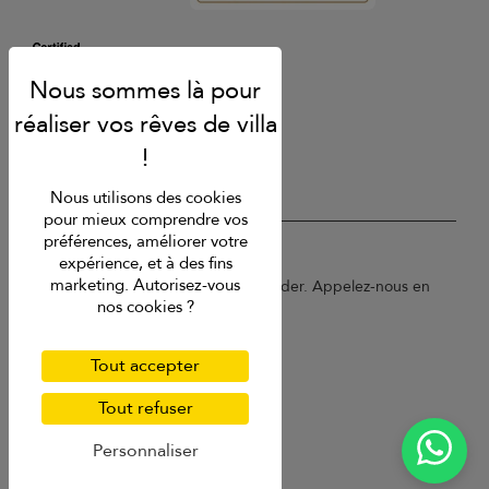
Nous utilisons des cookies
pour mieux comprendre vos
préférences, améliorer votre
USD $
fr Français
expérience, et à des fins
marketing. Autorisez-vous
Copyright © 2026 Sri Lanka Villa Finder. Appelez-nous en
nos cookies ?
France au 01 78 90 04 96.
Conditions d'utilisation
Politique de confidentialité
Tout accepter
Cookies
Plan du site
Tout refuser
Personnaliser