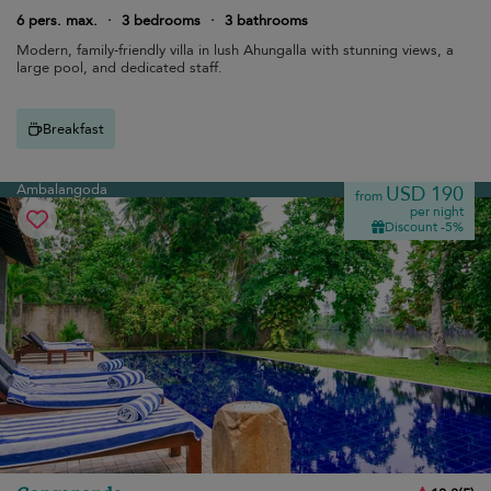
6 pers. max.
·
3 bedrooms
·
3 bathrooms
Modern, family-friendly villa in lush Ahungalla with stunning views, a
large pool, and dedicated staff.
Breakfast
Ambalangoda
USD 190
from
per night
Discount -5%