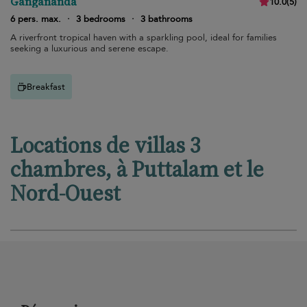
Gangananda
10.0
(
5
)
6 pers. max.
·
3 bedrooms
·
3 bathrooms
A riverfront tropical haven with a sparkling pool, ideal for families
seeking a luxurious and serene escape.
Breakfast
Locations de villas 3
chambres, à Puttalam et le
Nord-Ouest