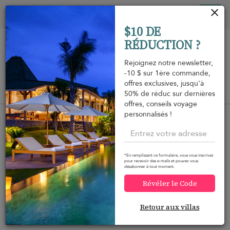
Vos paramètres de cookies
Tog
$10 DE
nav
RÉDUCTION ?
Rejoignez notre newsletter,
-10 $ sur 1ère commande,
offres exclusives, jusqu'à
Vue sur la carte
50% de réduc sur dernières
m
offres, conseils voyage
personnalisés !
*En remplissant ce formulaire, vous vous inscrivez
Voulez-vous plus d'options ?
pour recevoir des e-mails et pouvez vous
désabonner à tout moment.
Nous avons trouvé plusieurs alternatives qui
Révéler le Code
pourraient vous intéresser.
Retour aux villas