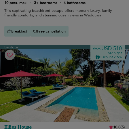
10 pers. max.
·
3+ bedrooms
·
4 bathrooms
This captivating beachfront escape offers modern luxury, family-
friendly comforts, and stunning ocean views in Wadduwa.
Breakfast
Free cancellation
Bentota
USD 510
from
per night
Discount -15%
Ellies House
10.0
(
5
)