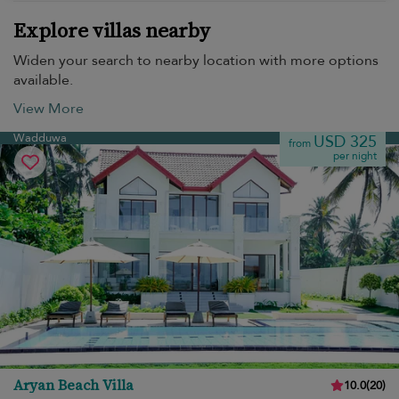
Explore villas nearby
Widen your search to nearby location with more options
available.
View More
Wadduwa
USD 325
from
per night
Aryan Beach Villa
10.0
(
20
)