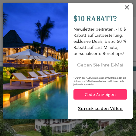
Cookie-Einstellungen
Tog
$10 RABATT?
nav
Newsletter beitreten, -10 $
Rabatt auf Erstbestellung,
exklusive Deals, bis zu 50 %
Rabatt auf Last-Minute,
personalisierte Reisetipps!
Auf der Karte anzeigen
m
Ella
1.970 USD
von
pro Nacht
*Durch das Ausfüllen dieses Formulars melden Sie
sich an, um E-Mails zu erhalten, und können sich
jederzeit abmelden.
Code Anzeigen
Zurück zu den Villen