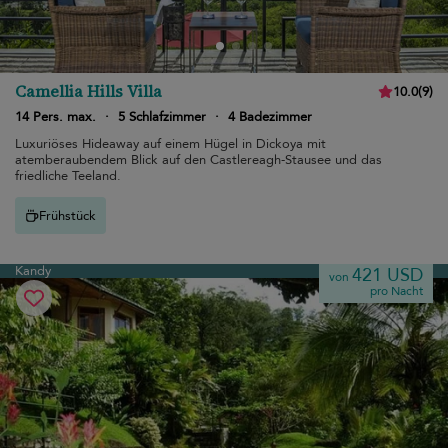
Camellia Hills Villa
10.0
(
9
)
14 Pers. max.
·
5 Schlafzimmer
·
4 Badezimmer
Luxuriöses Hideaway auf einem Hügel in Dickoya mit
atemberaubendem Blick auf den Castlereagh-Stausee und das
friedliche Teeland.
Frühstück
Kandy
421 USD
von
pro Nacht