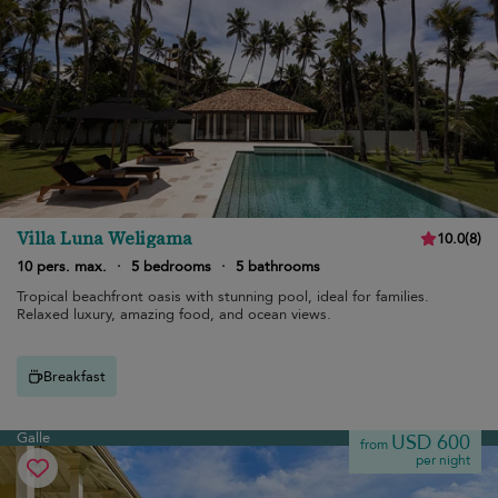
Villa Luna Weligama
10.0
(
8
)
10 pers. max.
·
5 bedrooms
·
5 bathrooms
Tropical beachfront oasis with stunning pool, ideal for families.
Relaxed luxury, amazing food, and ocean views.
Breakfast
Galle
USD 600
from
per night