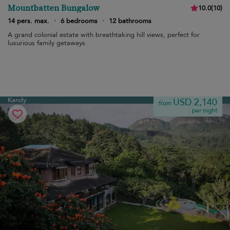
Mountbatten Bungalow
10.0
(
10
)
14 pers. max.
·
6 bedrooms
·
12 bathrooms
A grand colonial estate with breathtaking hill views, perfect for
luxurious family getaways.
Kandy
USD 2,140
from
per night