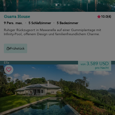
Guava House
10.0
(
4
)
9 Pers. max.
·
5 Schlafzimmer
·
5 Badezimmer
Ruhiger Rückzugsort in Mawanella auf einer Gummiplantage mit
Infinity-Pool, offenem Design und familienfreundlichem Charme.
Frühstück
Ella
3.589 USD
von
pro Nacht