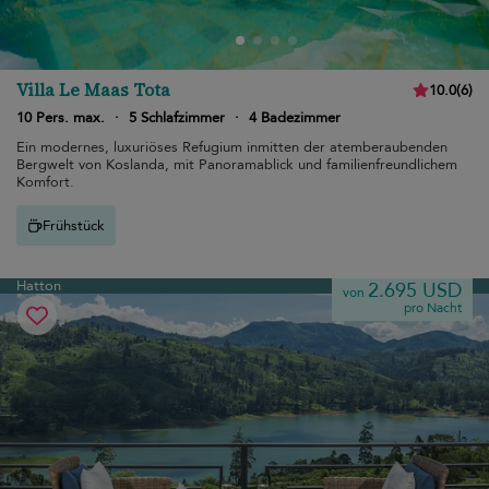
Villa Le Maas Tota
10.0
(
6
)
10 Pers. max.
·
5 Schlafzimmer
·
4 Badezimmer
Ein modernes, luxuriöses Refugium inmitten der atemberaubenden
Bergwelt von Koslanda, mit Panoramablick und familienfreundlichem
Komfort.
Frühstück
Hatton
2.695 USD
von
pro Nacht