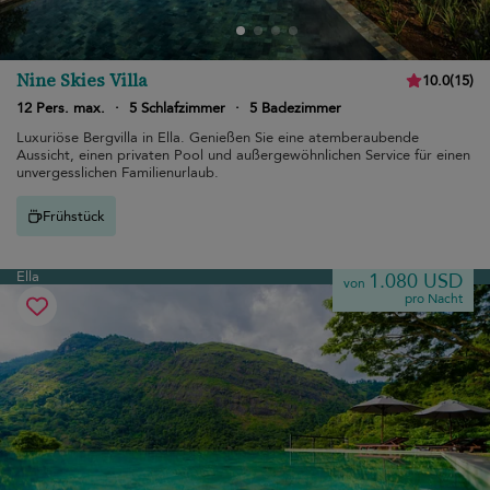
Nine Skies Villa
10.0
(
15
)
12 Pers. max.
·
5 Schlafzimmer
·
5 Badezimmer
Luxuriöse Bergvilla in Ella. Genießen Sie eine atemberaubende
Aussicht, einen privaten Pool und außergewöhnlichen Service für einen
unvergesslichen Familienurlaub.
Frühstück
Ella
1.080 USD
von
pro Nacht