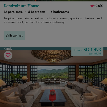
Dendrobium House
10.0
(
6
)
12 pers. max.
·
6 bedrooms
·
6 bathrooms
Tropical mountain retreat with stunning views, spacious interiors, and
a serene pool, perfect for a family getaway.
Breakfast
Kandy
USD 1,493
from
per night