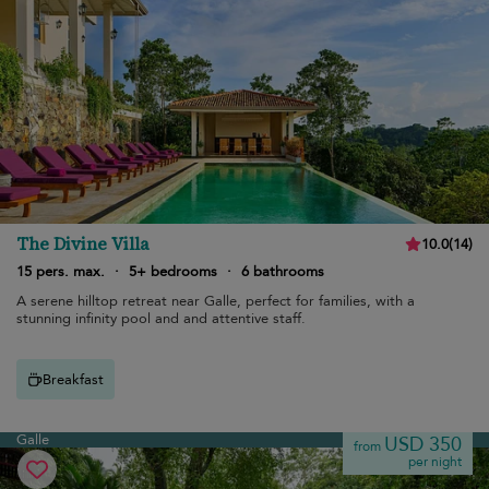
The Divine Villa
10.0
(
14
)
15 pers. max.
·
5+ bedrooms
·
6 bathrooms
A serene hilltop retreat near Galle, perfect for families, with a
stunning infinity pool and and attentive staff.
Breakfast
Galle
USD 350
from
per night