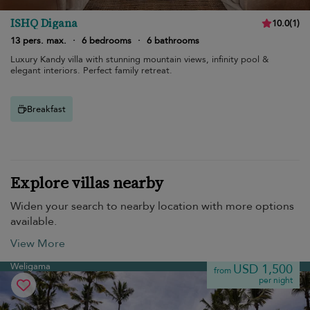
ISHQ Digana
10.0
(
1
)
13 pers. max.
·
6 bedrooms
·
6 bathrooms
Luxury Kandy villa with stunning mountain views, infinity pool &
elegant interiors. Perfect family retreat.
Breakfast
Explore villas nearby
Widen your search to nearby location with more options
available.
View More
Weligama
USD 1,500
from
per night