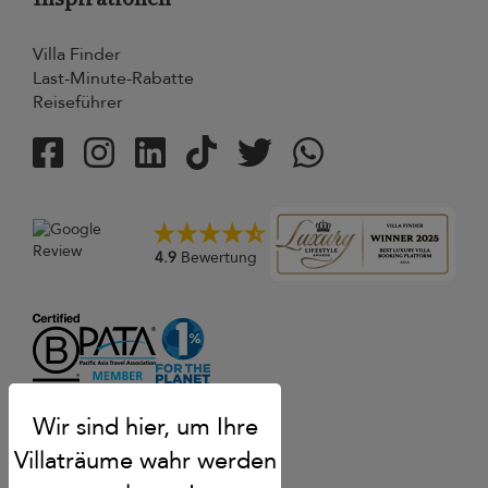
Villa Finder
Last-Minute-Rabatte
Reiseführer
4.9
Bewertung