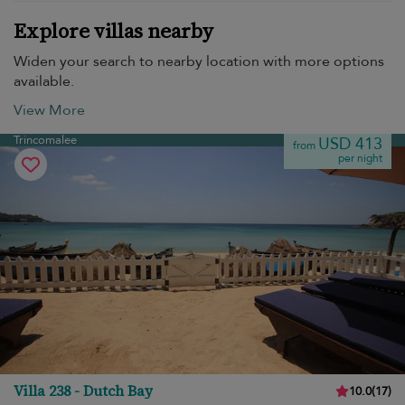
Explore villas nearby
Widen your search to nearby location with more options
available.
View More
Trincomalee
USD 413
from
per night
Villa 238 - Dutch Bay
10.0
(
17
)