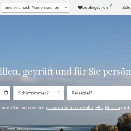
0
eine villa nach Namen suchen
Lieblingsvillen
Zule
illen, geprüft und für Sie persö
hauen Sie sich unsere
privaten Villen in Galle
,
Ella
,
Mirissa
und 