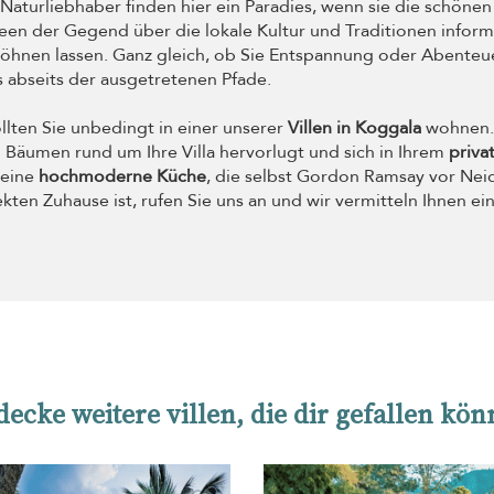
 Naturliebhaber finden hier ein Paradies, wenn sie die schön
een der Gegend über die lokale Kultur und Traditionen inform
öhnen lassen. Ganz gleich, ob Sie Entspannung oder Abenteue
is abseits der ausgetretenen Pfade.
lten Sie unbedingt in einer unserer
Villen in Koggala
wohnen. 
äumen rund um Ihre Villa hervorlugt und sich in Ihrem
priva
eine
hochmoderne Küche
, die selbst Gordon Ramsay vor Neid
ten Zuhause ist, rufen Sie uns an und wir vermitteln Ihnen ei
decke weitere villen, die dir gefallen kön