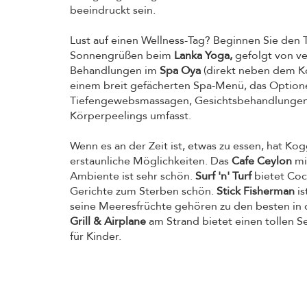
beeindruckt sein.
Lust auf einen Wellness-Tag? Beginnen Sie den T
Sonnengrüßen beim
Lanka Yoga,
gefolgt von v
Behandlungen im
Spa Oya
(direkt neben dem Ko
einem breit gefächerten Spa-Menü, das Option
Tiefengewebsmassagen, Gesichtsbehandlungen,
Körperpeelings umfasst.
Wenn es an der Zeit ist, etwas zu essen, hat Kog
erstaunliche Möglichkeiten. Das
Cafe Ceylon
mi
Ambiente ist sehr schön.
Surf 'n' Turf
bietet Coc
Gerichte zum Sterben schön.
Stick Fisherman
is
seine Meeresfrüchte gehören zu den besten in
Grill & Airplane
am Strand bietet einen tollen Se
für Kinder.