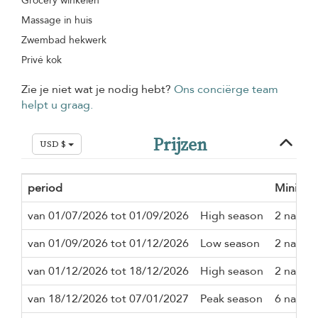
Grocery winkelen
Massage in huis
Zwembad hekwerk
Privé kok
Zie je niet wat je nodig hebt?
Ons conciërge team
helpt u graag.
Prijzen
USD $
period
Minimum 
van 01/07/2026 tot 01/09/2026
High season
2 nacth
van 01/09/2026 tot 01/12/2026
Low season
2 nacth
van 01/12/2026 tot 18/12/2026
High season
2 nacth
van 18/12/2026 tot 07/01/2027
Peak season
6 nacth