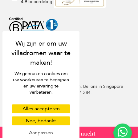
4.9
beoordeling
We gebruiken cookies om
USD $
nl Nederlands
uw voorkeuren te begrijpen
en uw ervaring te
Copyright © 2026 SriLanka-Villa.com. Bel ons in Singapore
verbeteren.
+65 3105 1190 of Australië 1300 014 384.
Gebruiksvoorwaarden
Privacy beleid
Alles accepteren
Cookies
Nee, bedankt
Sitemap
Aanpassen
van
USD 350
/ nacht