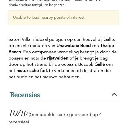
Afstanden worden gemeten in vogelvlucht vanaf de villa. De
daadwerkelijke reistijd kan langer zijn.
Unable to load nearby points of interest.
Satori Villa is ideaal gelegen op een heuvel bij Galle,
op enkele minuten van
Unawatuna Beach
en
Thalpe
Beach
. Een ontspannen wandeling brengt je door de
bossen en naar de
rijstvelden
of je brengt je dag
door op het strand bij de oceaan. Bezoek
Galle
om
het
historische fort
te verkennen of de straten die
het oude en het nieuwe behouden.
Recensies
10/
10
(Gemiddelde score gebaseerd op 4
recensies)