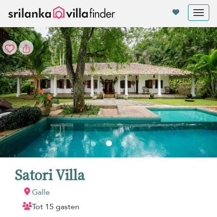
Cookies beheer paneel
Tog
nav
Satori Villa
Galle
Tot 15 gasten