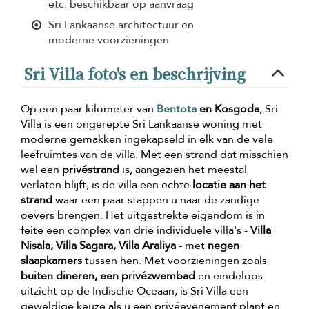
etc. beschikbaar op aanvraag
Sri Lankaanse architectuur en
moderne voorzieningen
Sri Villa foto's en beschrijving
Op een paar kilometer van
Bentota
en Kosgoda
, Sri
Villa is een ongerepte Sri Lankaanse woning met
moderne gemakken ingekapseld in elk van de vele
leefruimtes van de villa. Met een strand dat misschien
wel een
privéstrand
is, aangezien het meestal
verlaten blijft, is de villa een echte
locatie aan het
strand
waar een paar stappen u naar de zandige
oevers brengen. Het uitgestrekte eigendom is in
feite een complex van drie individuele villa's -
Villa
Nisala, Villa Sagara, Villa Araliya
- met
negen
slaapkamers
tussen hen. Met voorzieningen zoals
buiten dineren, een privézwembad
en eindeloos
uitzicht op de Indische Oceaan, is Sri Villa een
geweldige keuze als u een privéevenement plant en