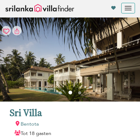
Cookies beheer paneel
Tog
nav
Sri Villa
Bentota
Tot 18 gasten