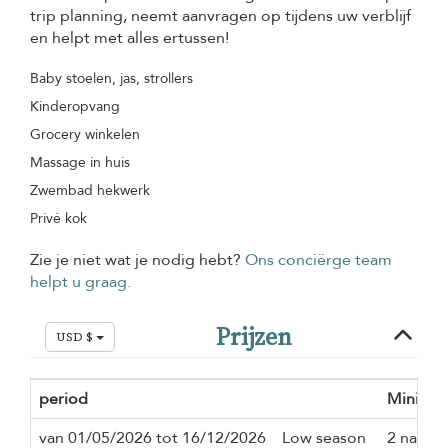
trip planning, neemt aanvragen op tijdens uw verblijf
en helpt met alles ertussen!
Baby stoelen, jas, strollers
Kinderopvang
Grocery winkelen
Massage in huis
Zwembad hekwerk
Privé kok
Zie je niet wat je nodig hebt?
Ons conciërge team
helpt u graag.
Prijzen
USD $
period
Minimum 
van 01/05/2026 tot 16/12/2026
Low season
2 nacth