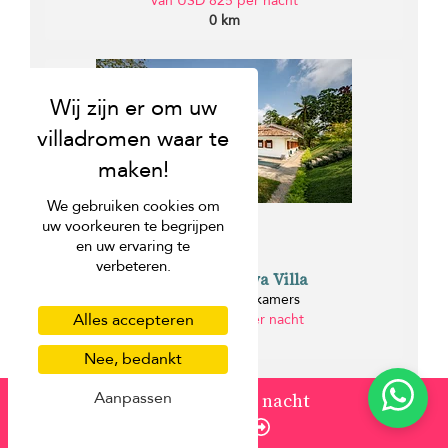
van USD 825 per nacht
0 km
We gebruiken cookies om
uw voorkeuren te begrijpen
en uw ervaring te
verbeteren.
Leela Walauwwa Villa
Bentota - 4 slaapkamers
Alles accepteren
van USD 2.301 per nacht
0.8 km
Nee, bedankt
Aanpassen
van
USD 486
/ nacht
Enquire