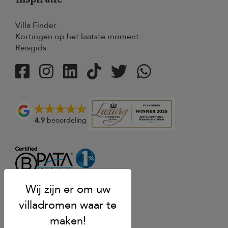
Villa Finder
Kortingen op het laatste moment
Reisgids
4.9
beoordeling