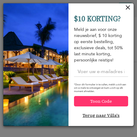
Cookies beheer paneel
Tog
$10 KORTING?
nav
Meld je aan voor onze
nieuwsbrief, $ 10 korting
op eerste bestelling,
exclusieve deals, tot 50%
last minute korting,
Bekijk op de kaart
m
persoonlijke reistips!
*Door dit formulier in te vullen, meldt u zich aan
om e-mails te ontvangen en kunt u zich op elk
moment afmelden.
Wilt u meer opties?
Toon Code
Hieronder hebben we een aantal geweldige
alternatieven gevonden die u wellicht interesseren.
Terug naar Villa's