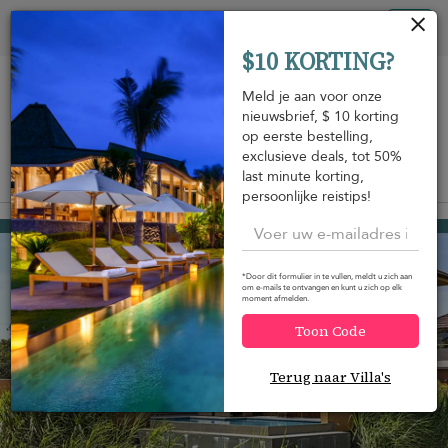
Cookies beheer paneel
Tog
$10 KORTING?
nav
Meld je aan voor onze
nieuwsbrief, $ 10 korting
op eerste bestelling,
exclusieve deals, tot 50%
last minute korting,
Bekijk op de kaart
m
persoonlijke reistips!
Sigiriya
USD 1.254
van
per nacht
*Door dit formulier in te vullen, meldt u zich aan
om e-mails te ontvangen en kunt u zich op elk
moment afmelden.
Toon Code
Terug naar Villa's