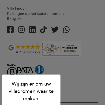
Villa Finder
Kortingen op het laatste moment
Reisgids
4.9
beoordeling