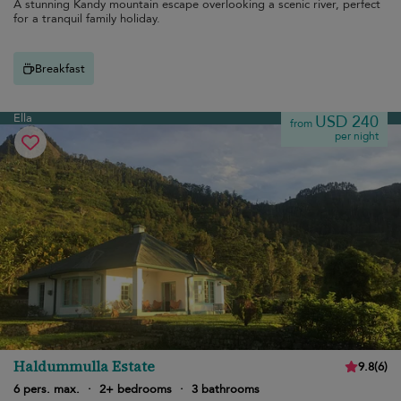
A stunning Kandy mountain escape overlooking a scenic river, perfect
for a tranquil family holiday.
Breakfast
Ella
USD 240
from
per night
Haldummulla Estate
9.8
(
6
)
6 pers. max.
·
2+ bedrooms
·
3 bathrooms