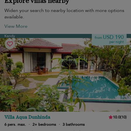
Explore villas nearby
Widen your search to nearby location with more options
available.
View More
Kandy
USD 190
from
per night
Villa Aqua Dunhinda
10.0
(
10
)
6 pers. max.
·
2+ bedrooms
·
3 bathrooms