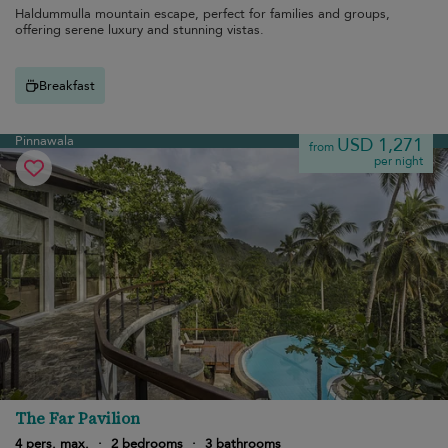
Haldummulla mountain escape, perfect for families and groups,
offering serene luxury and stunning vistas.
Breakfast
Pinnawala
USD 1,271
from
per night
The Far Pavilion
4 pers. max.
·
2 bedrooms
·
3 bathrooms