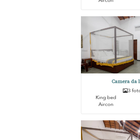
Aircon
Camera da l
3 fot
King bed
Aircon