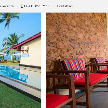
di recente
+1 ​415 851 9111
Contattaci