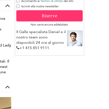
Acconsento ai
Termini di utilizzo
del sito.
Iscriviti alla nostra newsletter
Riserve
iva
Non verrà ancora addebitato.
e
Il Galle specialista Daniel e il
nostro team sono
disponibili 24 ore al giorno
ld Lady
+1 ​415 851 9111
li. Il
rnest
una.