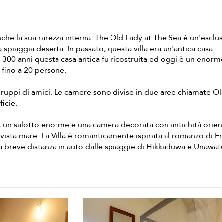
nche la sua rarezza interna. The Old Lady at The Sea è un'esclus
la spiaggia deserta. In passato, questa villa era un'antica casa
300 anni questa casa antica fu ricostruita ed oggi è un enorm
fino a 20 persone.
gruppi di amici. Le camere sono divise in due aree chiamate O
icie.
za, un salotto enorme e una camera decorata con antichità orienta
n vista mare. La Villa è romanticamente ispirata al romanzo di E
 a breve distanza in auto dalle spiaggie di Hikkaduwa e Unawat