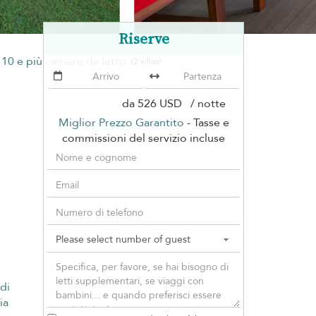
Riserve
10 e più camere da letto
(2 villas)
da
526 USD
/ notte
Miglior Prezzo Garantito
- Tasse e
commissioni del servizio incluse
 di
ia