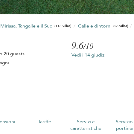
irissa, Tangalle e il Sud
Galle e dintorni
(118 villas)
(26 villas)
9.6
/10
o 20 guests
Vedi i 14 giudizi
agni
ensioni
Tariffe
Servizi e
Servizio
caratteristiche
portiner