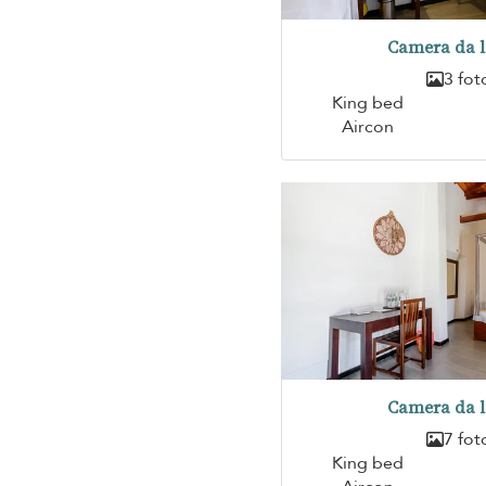
Camera da l
3 fot
King bed
Aircon
Camera da l
7 fot
King bed