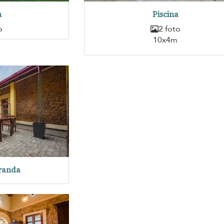
n
Piscina
o
2 foto
10x4m
randa