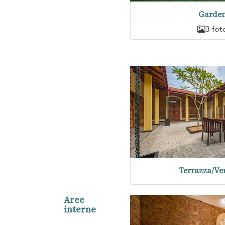
Garde
3 fot
Terrazza/Ve
Aree
interne