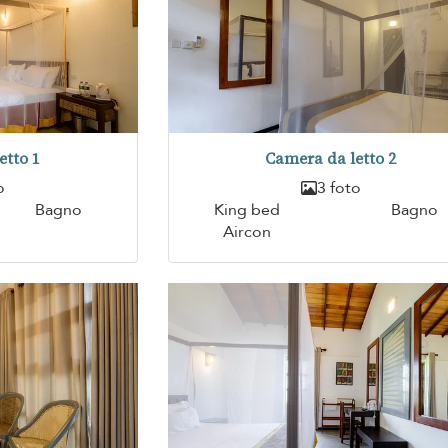
etto 1
Camera da letto 2
o
3 foto
Bagno
King bed
Bagno
Aircon