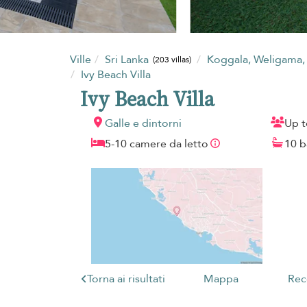
Ville
Sri Lanka
Koggala, Weligama, M
(203 villas)
Ivy Beach Villa
Ivy Beach Villa
Galle e dintorni
Up t
5-10 camere da letto
10 b
Torna ai risultati
Mappa
Rec