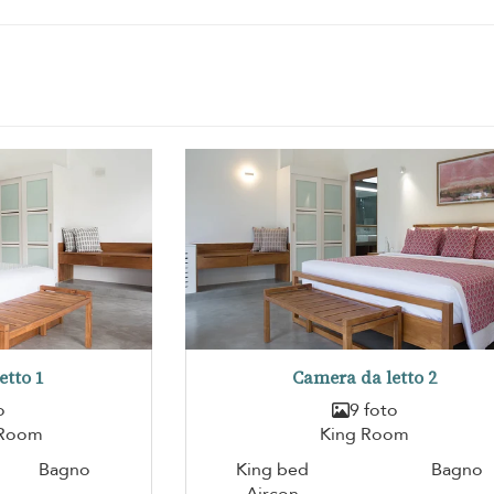
etto 1
Camera da letto 2
o
9 foto
 Room
King Room
Bagno
King bed
Bagno