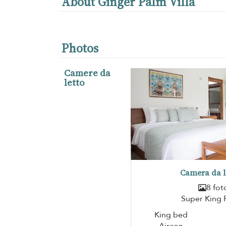
About Ginger Palm Villa
Photos
Camere da
letto
Camera da l
8 fot
Super King
King bed