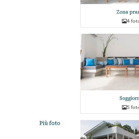
Zona pra
4 fot
Soggior
5 fot
Più foto