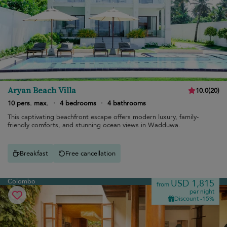
Aryan Beach Villa
10.0
(
20
)
10 pers. max.
·
4 bedrooms
·
4 bathrooms
This captivating beachfront escape offers modern luxury, family-
friendly comforts, and stunning ocean views in Wadduwa.
Breakfast
Free cancellation
Colombo
USD 1,815
from
per night
Discount -15%