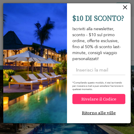
Pannello di gestione dei cookies
Tog
$10 DI SCONTO?
nav
Iscriviti alla newsletter,
sconto - $10 sul primo
ordine, offerte esclusive,
fino al 50% di sconto last-
minute, consigli viaggio
View on map
m
personalizzati!
Bentota
450 USD
da
A notte
*Compilando questo modulo, ti stai iscrivendo
per ricevere e-mail e puoi annullare l'iscrizione in
qualsiasi momento.
Rivelare il Codice
Ritorno alle ville