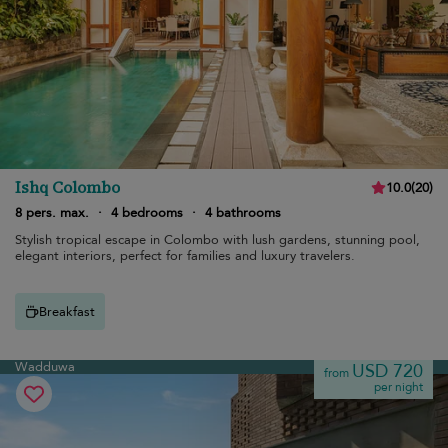
Ishq Colombo
10.0
(
20
)
8 pers. max.
·
4 bedrooms
·
4 bathrooms
Stylish tropical escape in Colombo with lush gardens, stunning pool,
elegant interiors, perfect for families and luxury travelers.
Breakfast
Wadduwa
USD 720
from
per night