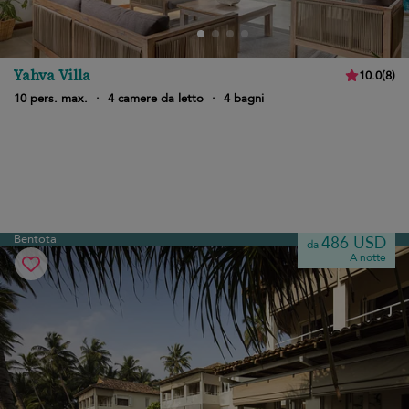
Yahva Villa
10.0
(
8
)
10 pers. max.
·
4 camere da letto
·
4 bagni
Bentota
486 USD
da
A notte