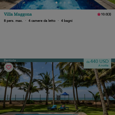
Villa Maggona
10.0
(
3
)
8 pers. max.
·
4 camere da letto
·
4 bagni
Bentota
440 USD
da
A notte