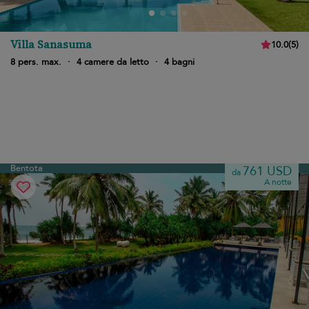
Villa Sanasuma
10.0
(
5
)
8 pers. max.
·
4 camere da letto
·
4 bagni
Bentota
761 USD
da
A notte