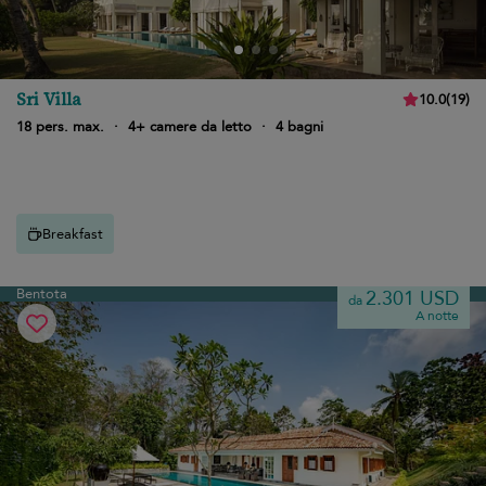
Sri Villa
10.0
(
19
)
18 pers. max.
·
4+ camere da letto
·
4 bagni
Breakfast
Bentota
2.301 USD
da
A notte