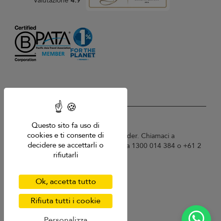
Valutazione
4.9
USD $
it Italiano
Questo sito fa uso di
cookies e ti consente di
Copyright © 2026 Sri Lanka Villa Finder. Chiamaci a
decidere se accettarli o
Singapore +65 6871 8993 / Australia 1300 014 384 o +61 2
rifiutarli
9191 7419.
Termini di utilizzo
Informativa sulla privacy
Ok, accetta tutto
Cookies
Mappa del sito
Rifiuta tutti i cookie
Personalizza