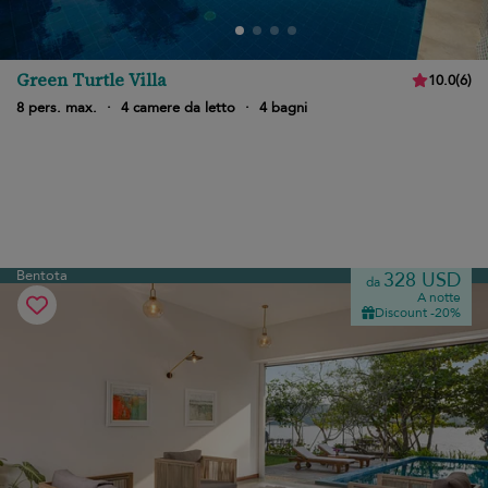
Green Turtle Villa
10.0
(
6
)
8 pers. max.
·
4 camere da letto
·
4 bagni
Bentota
328 USD
da
A notte
Discount -20%