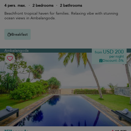
4 pers. max.
·
2 bedrooms
·
2 bathrooms
Beachfront tropical haven for families. Relaxing vibe with stunning
ocean views in Ambalangoda.
Breakfast
Ambalangoda
USD 200
from
per night
Discount -5%