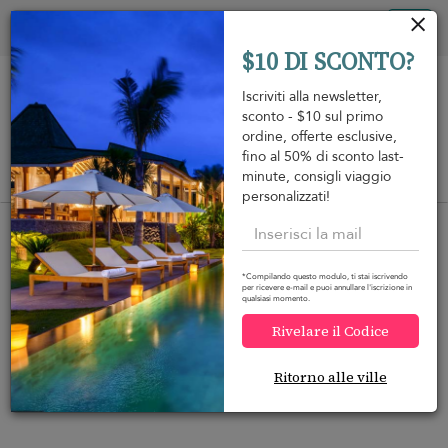
Pannello di gestione dei cookies
Tog
$10 DI SCONTO?
nav
Iscriviti alla newsletter,
sconto - $10 sul primo
ordine, offerte esclusive,
fino al 50% di sconto last-
minute, consigli viaggio
View on map
m
personalizzati!
*Compilando questo modulo, ti stai iscrivendo
per ricevere e-mail e puoi annullare l'iscrizione in
qualsiasi momento.
Would you like more options?
Rivelare il Codice
We’ve found some great alternatives below that
might interest you.
Ritorno alle ville