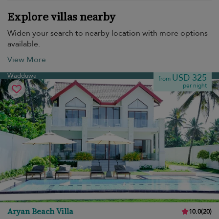
Explore villas nearby
Widen your search to nearby location with more options
available.
View More
Wadduwa
USD 325
from
per night
Aryan Beach Villa
10.0
(
20
)