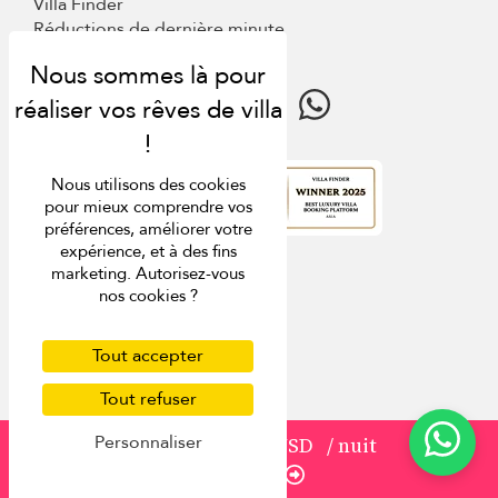
Villa Finder
Réductions de dernière minute
Guide de voyage
Nous utilisons des cookies
pour mieux comprendre vos
Note
4.9
préférences, améliorer votre
expérience, et à des fins
marketing. Autorisez-vous
nos cookies ?
Tout accepter
Tout refuser
Personnaliser
à partir de
1 200 USD
/ nuit
Réserver
USD $
fr Français