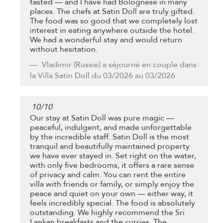
tasted — and I have had Bolognese in many
places. The chefs at Satin Doll are truly gifted.
The food was so good that we completely lost
interest in eating anywhere outside the hotel.
We had a wonderful stay and would return
without hesitation.
Vladimir
(Russie) a séjourné en couple dans
la Villa Satin Doll du 03/2026 au 03/2026
10
/
10
Our stay at Satin Doll was pure magic —
peaceful, indulgent, and made unforgettable
by the incredible staff. Satin Doll is the most
tranquil and beautifully maintained property
we have ever stayed in. Set right on the water,
with only five bedrooms, it offers a rare sense
of privacy and calm. You can rent the entire
villa with friends or family, or simply enjoy the
peace and quiet on your own — either way, it
feels incredibly special. The food is absolutely
outstanding. We highly recommend the Sri
Lankan breakfasts and the curries. The