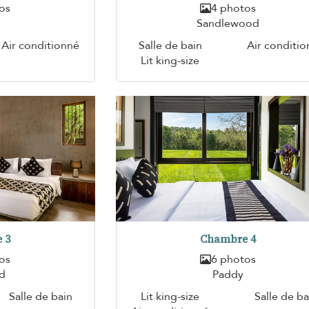
os
4 photos
Sandlewood
Air conditionné
Salle de bain
Air conditi
Lit king-size
 3
Chambre 4
os
6 photos
d
Paddy
Salle de bain
Lit king-size
Salle de ba