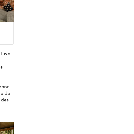
 luxe
.
es
donne
ue de
u des