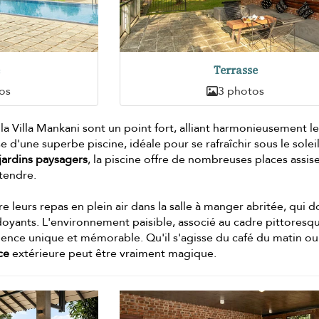
e
Terrasse
os
3 photos
la Villa Mankani sont un point fort, alliant harmonieusement le
ose d'une superbe piscine, idéale pour se rafraîchir sous le soleil
jardins paysagers
, la piscine offre de nombreuses places assis
étendre.
e leurs repas en plein air dans la salle à manger abritée, qui 
doyants. L'environnement paisible, associé au cadre pittoresq
érience unique et mémorable. Qu'il s'agisse du café du matin o
ce
extérieure peut être vraiment magique.