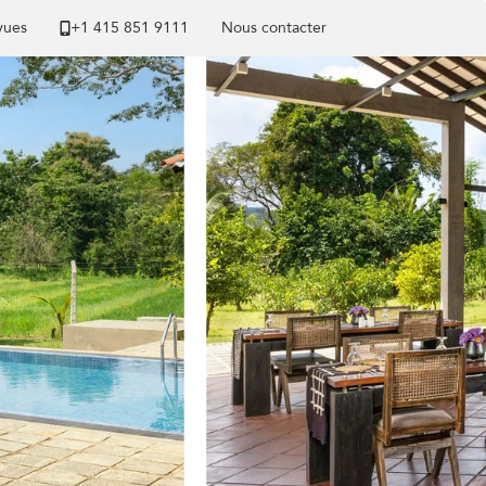
 vues
+1 ​415 851 9111
Nous contacter