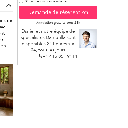
S'inscrire à notre newsletter.
Demande de réservation
eins de
Annulation gratuite sous 24h
uxe.
Daniel et notre équipe de
ent
spécialistes Dambulla sont
re
disponibles 24 heures sur
ion
24, tous les jours
+1 ​415 851 9111