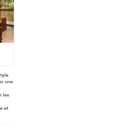
tyle.
er une
t
r les
e et