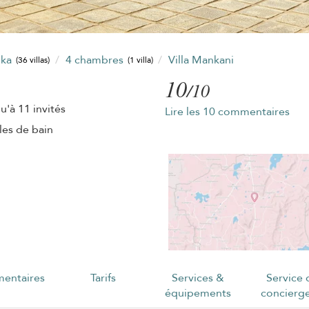
nka
4 chambres
Villa Mankani
(36 villas)
(1 villa)
10
/10
u'à 11 invités
Lire les 10 commentaires
lles de bain
entaires
Tarifs
Services &
Service 
équipements
concierge