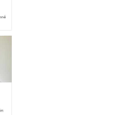
onné
in