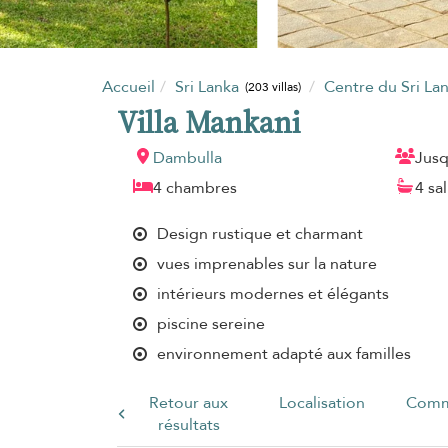
Accueil
Sri Lanka
Centre du Sri La
(203 villas)
Villa Mankani
Dambulla
Jusq
4 chambres
4 sa
Design rustique et charmant
vues imprenables sur la nature
intérieurs modernes et élégants
piscine sereine
environnement adapté aux familles
Retour aux
Localisation
Comm
résultats