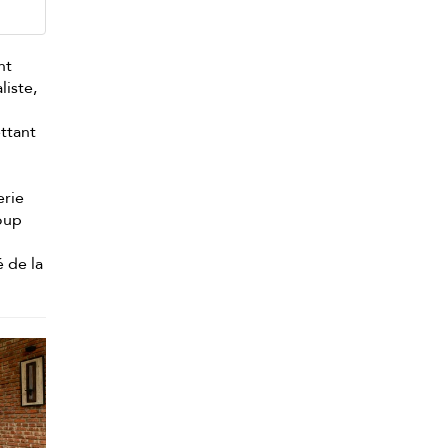
nt
liste,
ttant
erie
oup
é de la