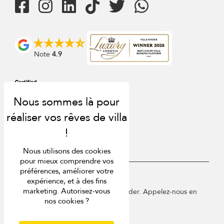
Note
4.9
Nous utilisons des cookies
pour mieux comprendre vos
préférences, améliorer votre
USD $
fr Français
expérience, et à des fins
marketing. Autorisez-vous
Copyright © 2026 Sri Lanka Villa Finder. Appelez-nous en
nos cookies ?
France au 01 78 90 04 96.
Conditions d'utilisation