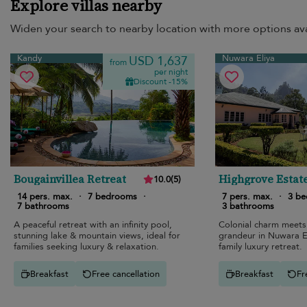
Explore villas nearby
Widen your search to nearby location with more options ava
Kandy
Nuwara Eliya
USD 1,637
from
per night
Discount -15%
Bougainvillea Retreat
Highgrove Estat
10.0
(
5
)
14 pers. max.
·
7 bedrooms
·
7 pers. max.
·
3 b
7 bathrooms
3 bathrooms
A peaceful retreat with an infinity pool,
Colonial charm meets
stunning lake & mountain views, ideal for
grandeur in Nuwara El
families seeking luxury & relaxation.
family luxury retreat.
Breakfast
Free cancellation
Breakfast
Fr