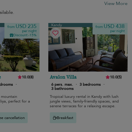
View More
ilable.
Kandy
USD 235
USD 438
from
from
per night
per night
Discount -15%
e
Avalon Villa
10.0
(
8
)
10.0
(
5
)
edrooms
·
6 pers. max.
·
3 bedrooms
·
3 bathrooms
 mountain
Tropical luxury rental in Kandy with lush
iya, perfect for a
jungle views, family-friendly spaces, and
serene terraces for a relaxing escape.
ee cancellation
Breakfast