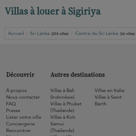
Villas à louer à Sigiriya
Accueil
Sri Lanka
Centre du Sri Lanka
(203 villas)
(36 villas)
Découvrir
Autres destinations
À propos
Villas à Bali
Villas en Italie
Nous contacter
(Indonésie)
Villas à Saint
FAQ
Villas à Phuket
Barth
Presse
(Thaïlande)
Lister votre villa
Villas à Koh
Conciergerie
Samui
Rencontrer
(Thaïlande)