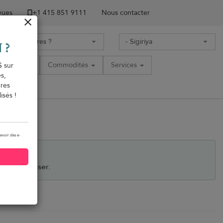
 vues
+1 ​415 851 9111
Nous contacter
 ?
acement
Commodités
Services
$ sur
s,
ères
isés !
evoir des e-
ous intéresser.