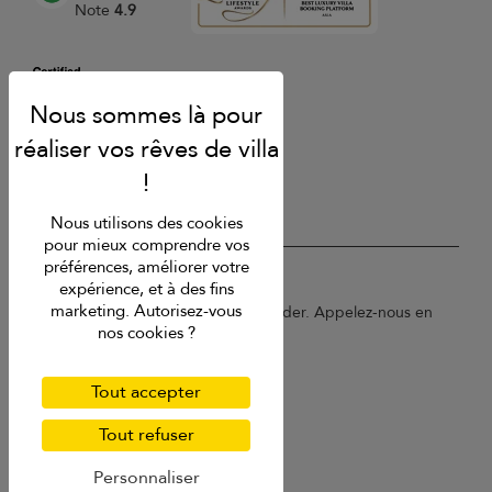
Note
4.9
Nous utilisons des cookies
pour mieux comprendre vos
préférences, améliorer votre
USD $
fr Français
expérience, et à des fins
marketing. Autorisez-vous
Copyright © 2026 Sri Lanka Villa Finder. Appelez-nous en
nos cookies ?
France au 01 78 90 04 96.
Conditions d'utilisation
Politique de confidentialité
Tout accepter
Cookies
Plan du site
Tout refuser
Personnaliser