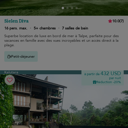
Sielen Diva
10.0
(
7
)
16 pers. max.
·
5+ chambres
·
7 salles de bain
Superbe location de luxe en bord de mer à Talpe, parfaite pour des
vacances en famille avec des vues incroyables et un accès direct à la
plage.
Petit-déjeuner
Kalutara
432 USD
à partir de
par nuit
Réduction -20%