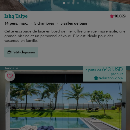
Ishq Talpe
10.0
(
6
)
14 pers. max.
·
5 chambres
·
5 salles de bain
Cette escapade de luxe en bord de mer offre une vue imprenable, une
grande piscine et un personnel dévoué. Elle est idéale pour des
vacances en famille.
Petit-déjeuner
Tangalle
643 USD
à partir de
par nuit
Réduction -15%