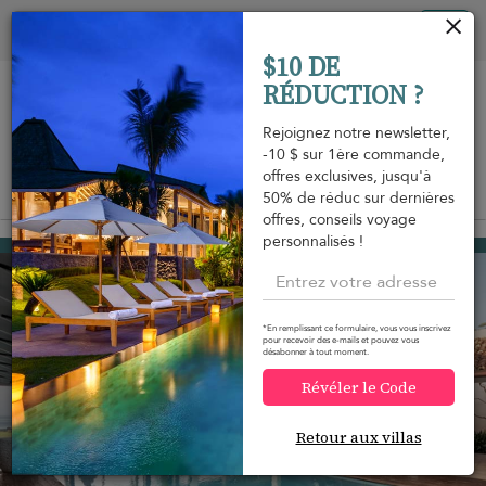
Vos paramètres de cookies
Tog
$10 DE
nav
RÉDUCTION ?
Rejoignez notre newsletter,
-10 $ sur 1ère commande,
offres exclusives, jusqu'à
Vue sur la carte
50% de réduc sur dernières
m
offres, conseils voyage
personnalisés !
Talpe
1 237 USD
à partir de
par nuit
Réduction -15%
*En remplissant ce formulaire, vous vous inscrivez
pour recevoir des e-mails et pouvez vous
désabonner à tout moment.
Révéler le Code
Retour aux villas