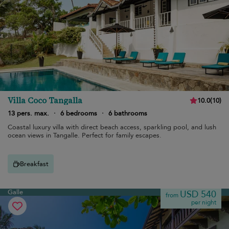
Villa Coco Tangalla
10.0
(
10
)
13 pers. max.
·
6 bedrooms
·
6 bathrooms
Coastal luxury villa with direct beach access, sparkling pool, and lush
ocean views in Tangalle. Perfect for family escapes.
Breakfast
Galle
USD 540
from
per night