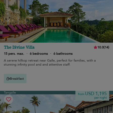
The Divine Villa
10.0
(
14
)
15 pers. max.
·
6 bedrooms
·
6 bathrooms
A serene hilltop retreat near Galle, perfect for families, with a
stunning infinity pool and and attentive staff.
Breakfast
Tangalle
USD 1,195
from
per night