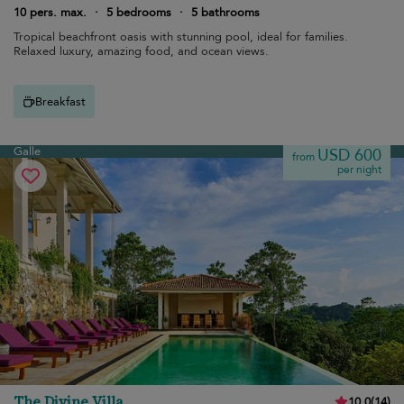
10 pers. max.
·
5 bedrooms
·
5 bathrooms
Tropical beachfront oasis with stunning pool, ideal for families.
Relaxed luxury, amazing food, and ocean views.
Breakfast
Galle
USD 600
from
per night
The Divine Villa
10.0
(
14
)