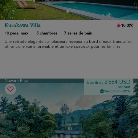
Kurokawa Villa
10.0
(
9
)
10 pers. max.
·
5 chambres
·
7 salles de bain
Une retraite élégante sur plusieurs niveaux au bord d'eaux tranquilles,
offrant une vue imprenable et un luxe spacieux pour les familles.
Nuwara Eliya
2 664 USD
à partir de
par nuit
Réduction -20%