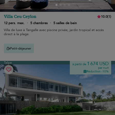
Villa Ceu Ceylon
10.0
(
1
)
12 pers. max.
·
5 chambres
·
5 salles de bain
Villa de luxe à Tangalle avec piscine privée, jardin tropical et accès
direct à la plage.
Petit-déjeuner
Talpe
1 674 USD
à partir de
par nuit
Réduction -10%