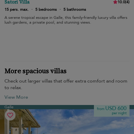
Satori Villa
10.0
(
4
)
15 pers. max.
·
5 bedrooms
·
5 bathrooms
A serene tropical escape in Galle, this family-friendly luxury villa offers
lush gardens, a private pool, and stunning views.
More spacious villas
Check out larger villas that offer extra comfort and room
to relax.
View More
Galle
USD 600
from
per night