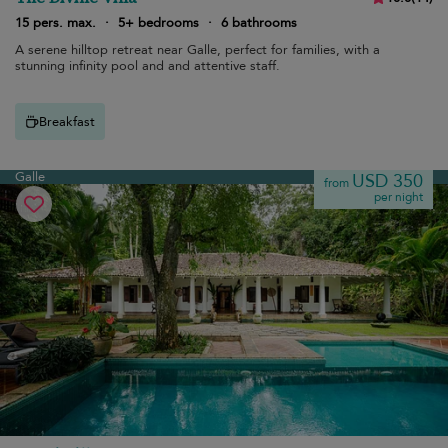
15 pers. max.
·
5+ bedrooms
·
6 bathrooms
A serene hilltop retreat near Galle, perfect for families, with a
stunning infinity pool and and attentive staff.
Breakfast
Galle
USD 350
from
per night