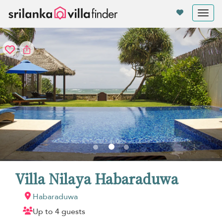
Panel de gestión de cookies
Tog
nav
Villa Nilaya Habaraduwa
Habaraduwa
Up to 4 guests