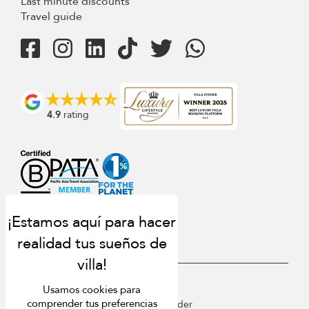
Last minute discounts
Travel guide
4.9
rating
USD $
es Español
Usamos cookies para
comprender tus preferencias
Copyright © 2026 Sri Lanka Villa Finder