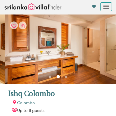
Panel de gestión de cookies
Tog
nav
Ishq Colombo
Colombo
Up to 8 guests