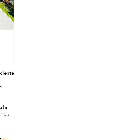
ciente
a
e la
ar de