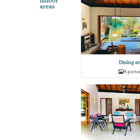
Indoor
areas
Dining a
4 pictu