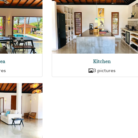
rea
Kitchen
res
3 pictures