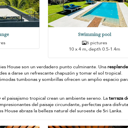
unge
Swimming pool
res
6 pictures
10 x 4 m, depth 0.5-1.4m
llies House son un verdadero punto culminante. Una
resplande
des a darse un refrescante chapuzón y tomar el sol tropical.
 cómodas tumbonas y sombrillas ofrecen un amplio espacio par
 el paisajismo tropical crean un ambiente sereno. La
terraza d
impresionantes del paisaje circundante, perfectas para disfrut
ies House abraza la belleza natural del suroeste de Sri Lanka.