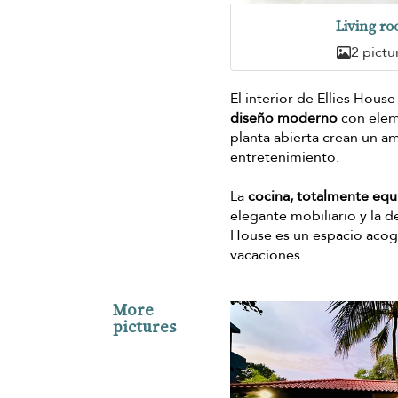
Living r
2 pictu
El interior de Ellies Hous
diseño moderno
con eleme
planta abierta crean un a
entretenimiento.
La
cocina, totalmente eq
elegante mobiliario y la d
House es un espacio acoge
vacaciones.
More
pictures