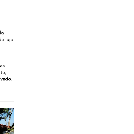
n
la
de lujo
es.
te,
ivado
.