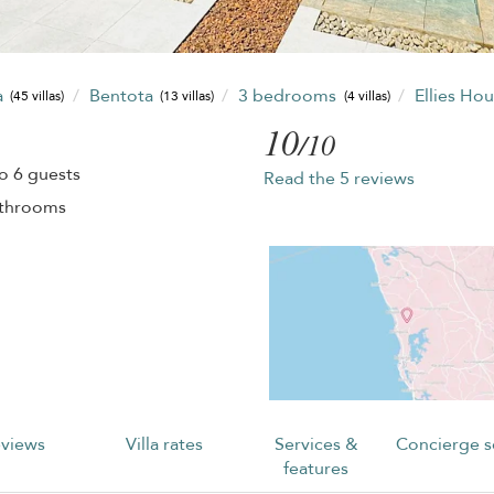
a
Bentota
3 bedrooms
Ellies Ho
(45 villas)
(13 villas)
(4 villas)
10
/10
o 6 guests
Read the 5 reviews
athrooms
views
Villa rates
Services &
Concierge s
features