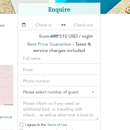
Enquire
use
from
600
510 USD
/ night
Best Price Guarantee
- Taxes &
service charges included
ervice
I agree to the
Terms of Use
.