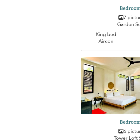
Bedroom
7 pictu
Garden Su
King bed
Aircon
Bedroom
6 pictu
Tower Loft 