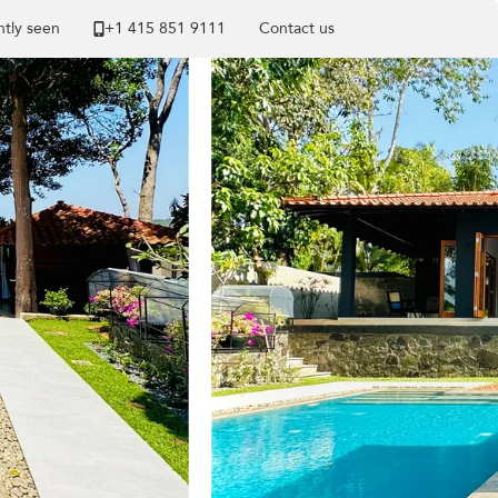
tly seen
+1 ​415 851 9111
Contact us