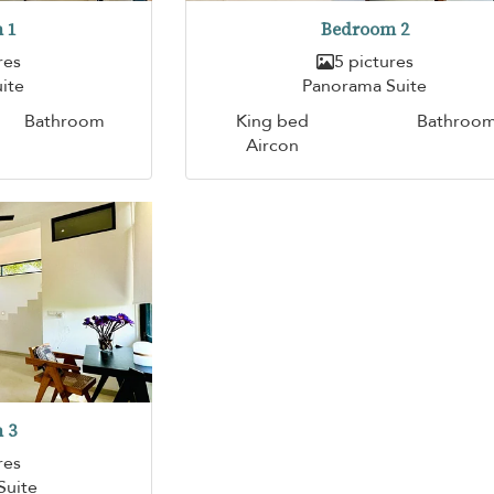
 1
Bedroom 2
res
5 pictures
ite
Panorama Suite
Bathroom
King bed
Bathroo
Aircon
 3
res
Suite