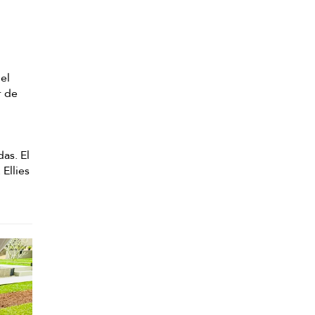
 el
r de
as. El
Ellies